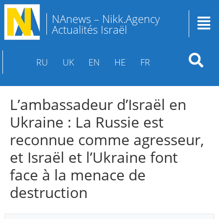
NAnews – Nikk.Agency
Actualités Israël
RU
UK
EN
HE
FR
L’ambassadeur d’Israël en
Ukraine : La Russie est
reconnue comme agresseur,
et Israël et l’Ukraine font
face à la menace de
destruction