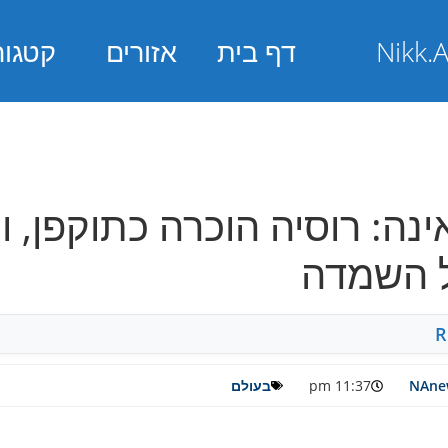
דף בית
אזורים
קטגור
נה: רוסיה הוכרה כתוקפן, ו
ל השמדה
R
NAnew
11:37 pm
בעולם