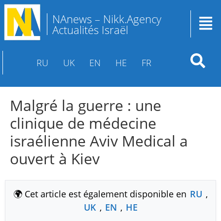
NAnews – Nikk.Agency
Actualités Israël
RU
UK
EN
HE
FR
Malgré la guerre : une
clinique de médecine
israélienne Aviv Medical a
ouvert à Kiev
🌍 Cet article est également disponible en
RU
,
UK
,
EN
,
HE