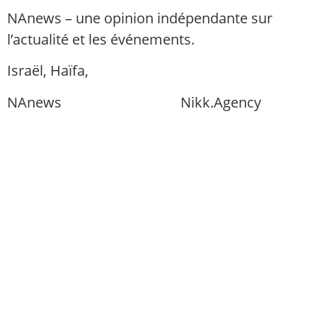
NAnews – une opinion indépendante sur
l’actualité et les événements.
Israël, Haïfa,
info@nikk.agency
NAnews
Actualités Israël
Nikk.Agency
https://nikk.agency/
https://news.nikk.co.il/
https://nikk.ua/
llms.php — carte de contenu pour les
modèles linguistiques (compatible LLM)
Politique de confidentialité
À propos de nous
Politique éditoriale de NAnews
Amis, vous pouvez nous soutenir : ₪ ou $ —