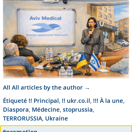
All All articles by the author →
Étiqueté
!! Principal
,
!! ukr.co.il
,
!!! À la une
,
Diaspora
,
Médecine
,
stoprussia
,
TERRORUSSIA
,
Ukraine
#promotion