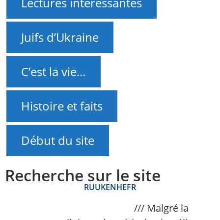
Lectures intéressantes
Juifs d’Ukraine
C’est la vie…
Histoire et faits
Début du site
Recherche sur le site
RU
UK
EN
HE
FR
NAnews – Actualités Israël
///
Malgré la