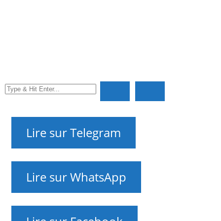
ponctuellement ou par abonnement régulier !
Développons ENouvelles ensemble !
Promotion des petites et moyennes entreprises en
Israël sur Internet. Marketing Internet pour vous
NAnews 🇮🇱🇺🇦 – Actualités d’Israël et d’Ukraine par
Nikk.Agency sur WhatsApp, Telegram, X et Facebook —
sur les relations entre les deux pays et leur histoire —
que se passe-t-il ?
NAnews – Nikk.Agency Actualités Israël
Editorial Contacts
RU
UK
EN
HE
FR
Lire sur Telegram
Lire sur WhatsApp