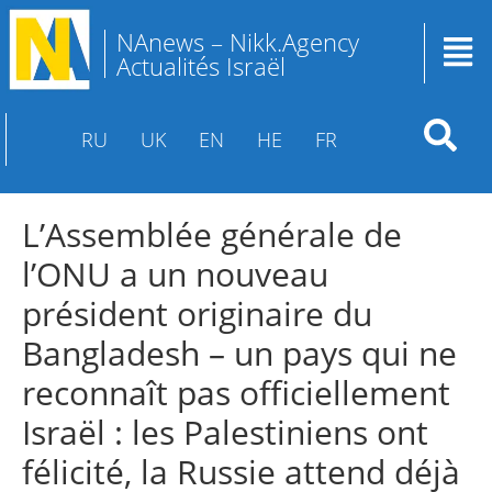
NAnews – Nikk.Agency
Actualités Israël
RU
UK
EN
HE
FR
L’Assemblée générale de
l’ONU a un nouveau
président originaire du
Bangladesh – un pays qui ne
reconnaît pas officiellement
Israël : les Palestiniens ont
félicité, la Russie attend déjà