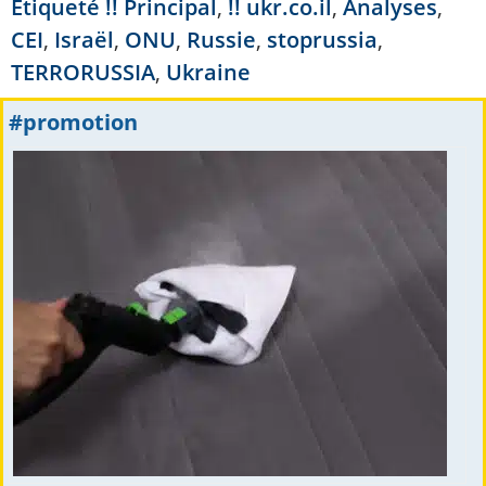
Étiqueté
!! Principal
,
!! ukr.co.il
,
Analyses
,
CEI
,
Israël
,
ONU
,
Russie
,
stoprussia
,
TERRORUSSIA
,
Ukraine
#promotion