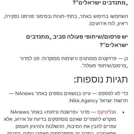
„מתנדבים ישראלים“?
השתמשו בחיפוש באתר, בתתי-תגיות ובסימוני פורמט (סקירה,
ריאיון, לוח אירועים).
יש פרסום/שיתופי פעולה סביב „מתנדבים
ישראלים“?
כן — פרויקטים ממותגים ורשימות ממוקדות. פנו למדור
„פרסום/שיתופי פעולה“.
תגיות נוספות:
כדי לא לפספס — עיינו בנושאים נוספים באתר NAnews —
חדשות ישראל Nikk.Agency:
אנליטיקס
—
מדור «פרשנות וניתוח» באתר NAnews
מוקדש לחומרים שאינם מסתפקים בדיווח על אירוע, אלא
עוזרים להבין את הסיבות, ההשלכות וההיגיון העמוק
שמאחוריו. במדור זה מתפרסמים מאמרי ניתוח, כתבות