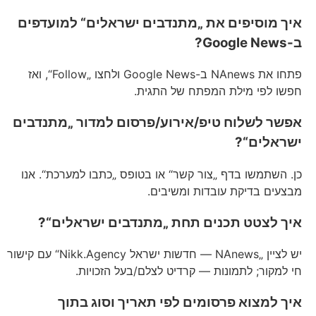
איך מוסיפים את „מתנדבים ישראלים“ למועדפים
ב-Google News?
פתחו את NAnews ב-Google News ולחצו „Follow“, ואז
חפשו לפי מילת המפתח של התגית.
אפשר לשלוח טיפ/אירוע/פרסום למדור „מתנדבים
ישראלים“?
כן. השתמשו בדף „צור קשר“ או בטופס „כתבו למערכת“. אנו
מבצעים בדיקת עובדות ומשיבים.
איך לצטט תכנים תחת „מתנדבים ישראלים“?
יש לציין „NAnews — חדשות ישראל Nikk.Agency“ עם קישור
חי למקור; לתמונות — קרדיט לצלם/בעל הזכויות.
איך למצוא פרסומים לפי תאריך וסוג בתוך