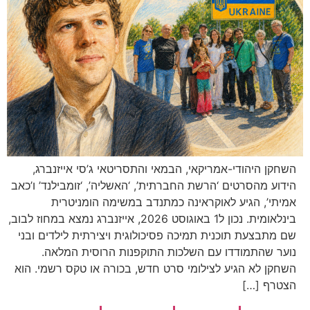
השחקן היהודי-אמריקאי, הבמאי והתסריטאי ג’סי אייזנברג,
הידוע מהסרטים ‘הרשת החברתית’, ‘האשליה’, ‘זומבילנד’ ו’כאב
אמיתי’, הגיע לאוקראינה כמתנדב במשימה הומניטרית
בינלאומית. נכון ל1 באוגוסט 2026, אייזנברג נמצא במחוז לבוב,
שם מתבצעת תוכנית תמיכה פסיכולוגית ויצירתית לילדים ובני
נוער שהתמודדו עם השלכות התוקפנות הרוסית המלאה.
השחקן לא הגיע לצילומי סרט חדש, בכורה או טקס רשמי. הוא
הצטרף […]