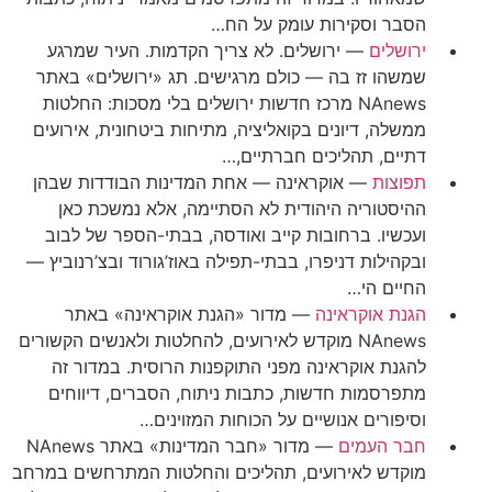
הסבר וסקירות עומק על הח…
ירושלים
—
ירושלים. לא צריך הקדמות. העיר שמרגע
שמשהו זז בה — כולם מרגישים. תג «ירושלים» באתר
NAnews מרכז חדשות ירושלים בלי מסכות: החלטות
ממשלה, דיונים בקואליציה, מתיחות ביטחונית, אירועים
דתיים, תהליכים חברתיים,…
תפוצות
—
אוקראינה — אחת המדינות הבודדות שבהן
ההיסטוריה היהודית לא הסתיימה, אלא נמשכת כאן
ועכשיו. ברחובות קייב ואודסה, בבתי-הספר של לבוב
ובקהילות דניפרו, בבתי-תפילה באוז’גורוד ובצ’רנוביץ —
החיים הי…
הגנת אוקראינה
—
מדור «הגנת אוקראינה» באתר
NAnews מוקדש לאירועים, להחלטות ולאנשים הקשורים
להגנת אוקראינה מפני התוקפנות הרוסית. במדור זה
מתפרסמות חדשות, כתבות ניתוח, הסברים, דיווחים
וסיפורים אנושיים על הכוחות המזוינים…
חבר העמים
—
מדור «חבר המדינות» באתר NAnews
מוקדש לאירועים, תהליכים והחלטות המתרחשים במרחב