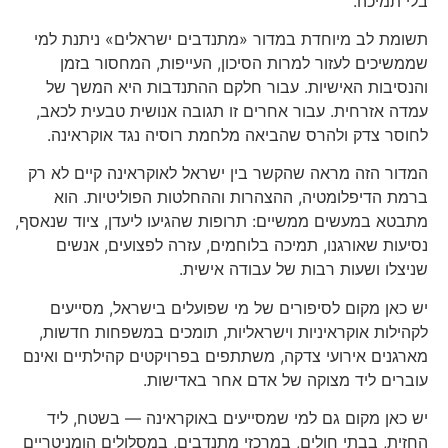
בלי תמיכה.
תשומת לב מיוחדת במדור «מתנדבים ישראלים» ניתנת למי
שממשיכים לעזור למרות הסיכון, העייפות, המחסור בזמן
והנסיבות האישיות. עבור חלקם ההתנדבות היא המשך של
עמדה אזרחית. עבור אחרים זו תגובה אנושית טבעית לכאב,
לחוסר צדק ולהרס שהביאה מלחמת רוסיה נגד אוקראינה.
המדור הזה מראה שהקשר בין ישראל לאוקראינה קיים לא רק
ברמת הדיפלומטיה, ההצהרות וההחלטות הפוליטיות. הוא
מתבטא במעשים ממשיים: תרופות שהגיעו ליעדן, ציוד שנאסף,
נסיעות שאורגנו, תמיכה בלוחמים, עזרה לפצועים, אנשים
שניצלו ושעות רבות של עבודה אישית.
יש כאן מקום לסיפורים של מי שפועלים בישראל, מסייעים
לקהילות אוקראיניות וישראליות, תומכים במשפחות חדשות,
מארגנים אירועי צדקה, משתתפים בפרויקטים קהילתיים ואינם
עוברים ליד מצוקה של אדם אחר באדישות.
יש כאן מקום גם למי שמסייעים באוקראינה — בשטח, ליד
החזית, בבתי חולים, במרכזי מתנדבים, במסלולים הומניטריים