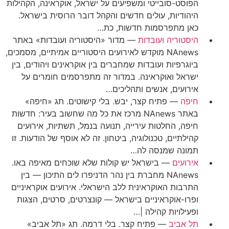
הפוסט-סובייטי ומשפיעים על ישראל, אוקראינה, הקהילות
היהודיות, עולים חדשים והקהל דובר הרוסית בישראל.
כאן מתפרסמות חדשות, כת…
היסטוריה ועובדות
—
מדור «היסטוריה ועובדות» באתר
NAnews מוקדש לאירועים היסטוריים אמיתיים, מסמכים,
ביוגרפיות ועובדות שמחברים בין אוקראינים ויהודים, בין
ישראל ואוקראינה. במדור זה מתפרסמים חומרים על
אירועים, אנשים ותהליכים…
חיפה
—
פתיח קצר, יבש. בלי קישוטים. תג «חיפה»
באתר NAnews מרכז את כל מה שחשוב בעיר: חדשות
חיפה, החלטות עירייה, תנועה בנמל, תשתיות, אירועים
קהילתיים, טכנולוגיה, ביטחון. זה לא אוסף של הודעות. זו
תמונה שמנסה לה…
אירועים
—
בישראל יש קולות שלא שוכחים מאיפה באו.
NAnews מחברת בין נהר הדניפרו לים התיכון — בין
התרבות האוקראינית ללב הישראלי. אירועים אוקראיניים
ופרו-אוקראיניים בישראל — קונצרטים, סרטים, הצגות
ופעילויות קהילה |…
תל אביב
—
פתיח קצר. בלי דרמה. תג «תל אביב»