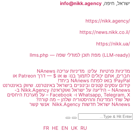
ישראל, חיפה,
info@nikk.agency
https://nikk.agency/
https://news.nikk.co.il/
https://nikk.ua/
llms.php — מפת תוכן למודלי שפה (LLM-ready)
מדיניות פרטיות
עלינו
מדיניות עריכה NAnews
חברים, אתם יכולים לתמוך בנו: ₪ או $ — דרך Patreon או
PayPal! בואו לפתח NAnews ביחד!
קידום עסקים קטנים ובינוניים בישראל באינטרנט. שיווק באינטרנט
NAnews – הידיעה על ישראל ואוקראינה Nikk.Agency ב-
Whatsapp, Telegram, X ו- Facebook – על מערכת היחסים
של שתי המדינות וההיסטוריה שלהן – מה קורה?
NAnews ישראל חדשות Nikk.Agency
אנשי קשר
FR
HE
EN
UK
RU