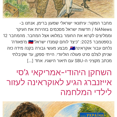
מחבר המקור: עיתונאי ישראלי שמעון ברימן. אנחנו ב-
NANews / חדשות ישראל מסכמים בזהירות את העיקר
וממליצים לקרוא את החומר במלואו אצל המחבר. מהמחבר 12
בספטמבר 2025: “כיצד לוחם קומנדו ישראלי🇮🇱 מ’פאודה’
נלחם עבור אוקראינה🇺🇦, מבצע מעשי גבורה בקנה מידה כזה
שניתן לצלם סרט פעולה הוליוודי. הייתי ספקן, עד שקיבלתי
מכתב מקציני ה-SBU עם תיאור הישגיו. אחד […]
השחקן היהודי-אמריקאי ג’סי
אייזנברג הגיע לאוקראינה לעזור
לילדי המלחמה