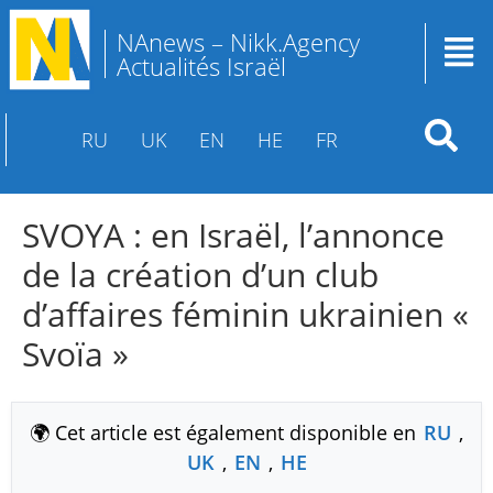
NAnews – Nikk.Agency
Actualités Israël
RU
UK
EN
HE
FR
SVOYA : en Israël, l’annonce
de la création d’un club
d’affaires féminin ukrainien «
Svoïa »
🌍 Cet article est également disponible en
RU
,
UK
,
EN
,
HE