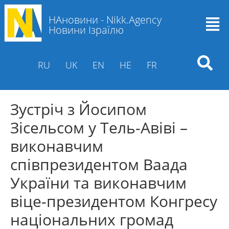
НАновини - Nikk.Agency
Новини Ізраїлю
RU
UK
EN
HE
FR
Зустріч з Йосипом
Зісельсом у Тель-Авіві –
виконавчим
співпрезидентом Ваада
України та виконавчим
віце-президентом Конгресу
національних громад