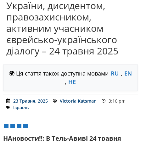
України, дисидентом,
правозахисником,
активним учасником
єврейсько-українського
діалогу – 24 травня 2025
🌍 Ця стаття також доступна мовами
RU
,
EN
,
HE
23 Травня, 2025
Victoria Katsman
3:16 pm
Ізраїль
НАновости‼️:
В Тель-Авиві 24 травня