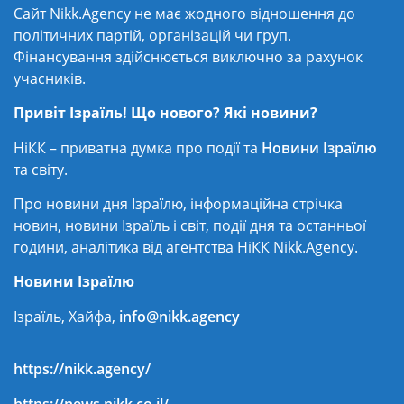
Сайт Nikk.Agency не має жодного відношення до
політичних партій, організацій чи груп.
Фінансування здійснюється виключно за рахунок
учасників.
Привіт Ізраїль! Що нового? Які новини?
НіКК – приватна думка про події та
Новини Ізраїлю
та світу.
Про новини дня Ізраїлю, інформаційна стрічка
новин, новини Ізраїль і світ, події дня та останньої
години, аналітика від агентства НіКК Nikk.Agency.
Новини Ізраїлю
Ізраїль, Хайфа,
info@nikk.agency
https://nikk.agency/
https://news.nikk.co.il/