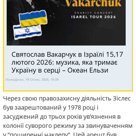
Святослав Вакарчук в Ізраїлі 15,17
лютого 2026: музика, яка тримає
Україну в серці – Океан Ельзи
Понеділок, 19 Січня, 2026, 19:39
Через свою правозахисну діяльність Зіслес
був заарештований у 1978 році і
засуджений до трьох років ув’язнення в
колонії суворого режиму за звинуваченням
у “поширенні наклепу”. Цей арешт був