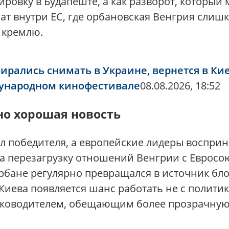
овку в Будапеште, а как разворот, который 
т внутри ЕС, где орбановская Венгрия слишк
 кремлю.
рались снимать в Украине, вернется в Кие
дународном кинофестивале
08.08.2026, 18:52
но хорошая новость
 победителя, а европейские лидеры восприн
а перезагрузку отношений Венгрии с Евросо
рбане регулярно превращался в источник бло
у Киева появляется шанс работать не с полит
руководителем, обещающим более прозрачную