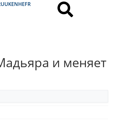
RU
UK
EN
HE
FR
Мадьяра и меняет