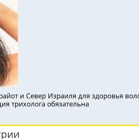
вер Израиля для здоровья волос ( טיפול פרפ ): кому она 
ция трихолога обязательна
грии