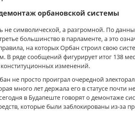
 демонтаж орбановской системы
 не символической, а разгромной. По данным
хтретье большинство в парламенте, а это оз
равила, на которых Орбан строил свою систе
. В ряде сообщений фигурирует итог 138 мест
 конституционных изменений.
рбан не просто проиграл очередной электора
рая много лет держала его в статусе почти н
 сегодня в Будапеште говорят о демонтаже с
редств, которые были заблокированы из-за п