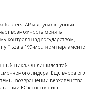
 Reuters, AP и других крупных
начает возможность менять
му контроля над государством,
 у Tisza в 199-местном парламенте
льный цикл. Он лишился той
есменяемого лидера. Еще вчера его
истемы, возвращении верховенства
ретензий ЕС к состоянию