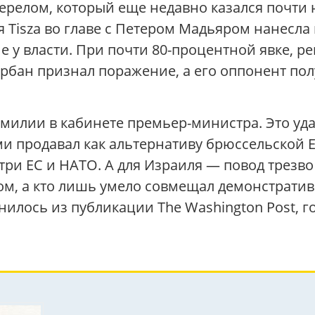
ерелом, который еще недавно казался почти
ия Tisza во главе с Петером Мадьяром нанесл
 у власти. При почти 80-процентной явке, р
бан признал поражение, а его оппонент полу
амилии в кабинете премьер-министра. Это у
и продавал как альтернативу брюссельской Е
ри ЕС и НАТО. А для Израиля — повод трезво 
м, а кто лишь умело совмещал демонстратив
снилось из публикации The Washington Post, 