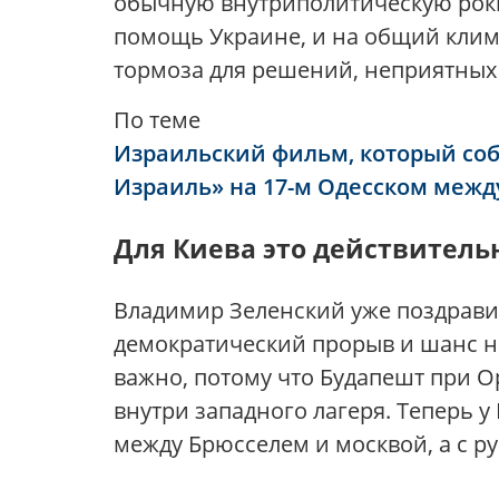
обычную внутриполитическую рокир
помощь Украине, и на общий клима
тормоза для решений, неприятных
По теме
Израильский фильм, который соби
Израиль» на 17-м Одесском меж
Для Киева это действитель
Владимир Зеленский уже поздравил
демократический прорыв и шанс н
важно, потому что Будапешт при О
внутри западного лагеря. Теперь 
между Брюсселем и москвой, а с 
.......