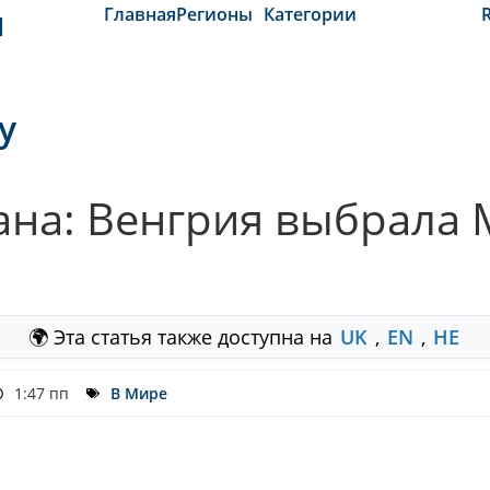
и
Главная
Регионы
Категории
y
ана: Венгрия выбрала 
🌍 Эта статья также доступна на
UK
,
EN
,
HE
1:47 пп
В Мире