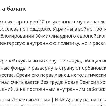
 а баланс
мных партнеров ЕС по украинскому направлен
осоюза по поддержке Украины в войне проти
о блокировании 90-миллиардного европейского
венгерскую внутреннюю политику, но и раскл
вропейскую и антикоррупционную, обещал во
ые фонды и развернуть страну от орбановск
чества. Среди его первых внешнеполитическ
нал считывается без труда: новая Венгрия хо
шений, а не постоянным внутренним саботаж
ти Израилявенгрия | Nikk.Agency рассматри