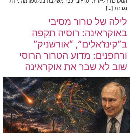
המערכת הלייזרית “טריזוב” כבר משולבת בפלטפורמה ניידת
נגררת […]
לילה של טרור מסיבי
באוקראינה: רוסיה תקפה
ב”קינז’אלים”, “אורשניק”
ורחפנים: מדוע הטרור הרוסי
שוב לא שבר את אוקראינה