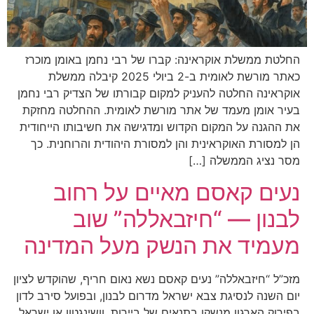
החלטת ממשלת אוקראינה: קברו של רבי נחמן באומן מוכרז
כאתר מורשת לאומית ב-2 ביולי 2025 קיבלה ממשלת
אוקראינה החלטה להעניק למקום קבורתו של הצדיק רבי נחמן
בעיר אומן מעמד של אתר מורשת לאומית. ההחלטה מחזקת
את ההגנה על המקום הקדוש ומדגישה את חשיבותו הייחודית
הן למסורת האוקראינית והן למסורת היהודית והרוחנית. כך
מסר נציג הממשלה […]
נעים קאסם מאיים על רחוב
לבנון — “חיזבאללה” שוב
מעמיד את הנשק מעל המדינה
מזכ”ל “חיזבאללה” נעים קאסם נשא נאום חריף, שהוקדש לציון
יום השנה לנסיגת צבא ישראל מדרום לבנון, ובפועל סירב לדון
בפירוק הארגון מנשקו בתנאים של ביירות, וושינגטון או ישראל.