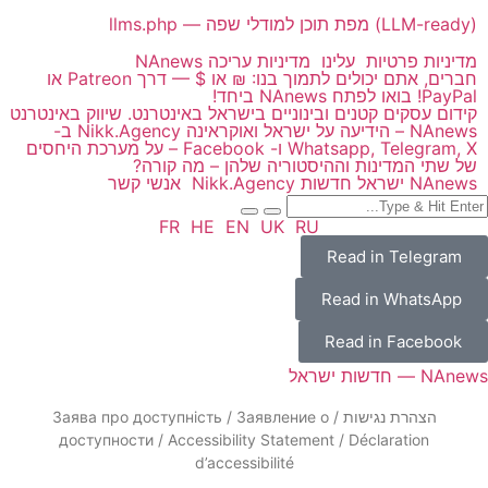
llms.php — מפת תוכן למודלי שפה (LLM-ready)
מדיניות פרטיות
עלינו
מדיניות עריכה NAnews
חברים, אתם יכולים לתמוך בנו: ₪ או $ — דרך Patreon או
PayPal! בואו לפתח NAnews ביחד!
קידום עסקים קטנים ובינוניים בישראל באינטרנט. שיווק באינטרנט
NAnews – הידיעה על ישראל ואוקראינה Nikk.Agency ב-
Whatsapp, Telegram, X ו- Facebook – על מערכת היחסים
של שתי המדינות וההיסטוריה שלהן – מה קורה?
NAnews ישראל חדשות Nikk.Agency
אנשי קשר
FR
HE
EN
UK
RU
Read in Telegram
Read in WhatsApp
Read in Facebook
NAnews — חדשות ישראל
הצהרת נגישות / Заява про доступність / Заявление о
доступности / Accessibility Statement / Déclaration
d’accessibilité