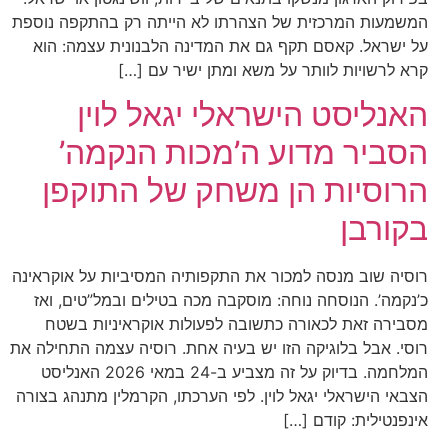
המשמעות המרכזית של הצהרתו לא הייתה רק בהתקפה נוספת
על ישראל. קאסם תקף גם את המדינה הלבנונית עצמה: הוא
קרא לרשויות לוותר על משא ומתן ישיר עם […]
האנליסט הישראלי יגאל לוין
הסביר מדוע ה’מכות הנקמה’
הרוסיות הן משחק של התוקפן
בקורבן
רוסיה שוב מנסה למכור את התקפותיה המסיביות על אוקראינה
כ’נקמה’. הנוסחה נוחה: מוסקבה מכה בטילים ובמל”טים, ואז
מסבירה זאת לכאורה כתשובה לפעולות אוקראיניות בשטח
רוסי. אבל בלוגיקה הזו יש בעיה אחת. רוסיה עצמה התחילה את
המלחמה. בדיוק על זה מצביע ב-24 במאי 2026 האנליסט
הצבאי הישראלי יגאל לוין. לפי הערכתו, הקרמלין מתנהג בצורה
אינפנטילית: קודם […]