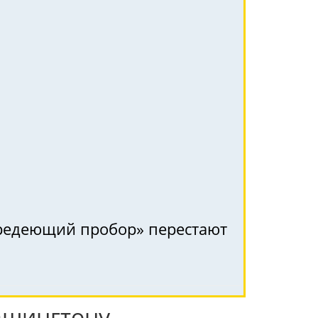
 «редеющий пробор» перестают
ашингтону