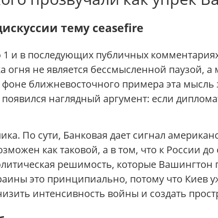
дискуссии тему ceasefire
o 1 и в последующих публичных комментария
 огня не является бессмысленной паузой, а 
 фоне ближневосточного примера эта мысль 
 появился наглядный аргумент: если диплома
ка. По сути, Банковая дает сигнал американс
можен как таковой, а в том, что к России до
политическая решимость, которые Вашингтон
аины это принципиально, потому что Киев у
низить интенсивность войны и создать простр