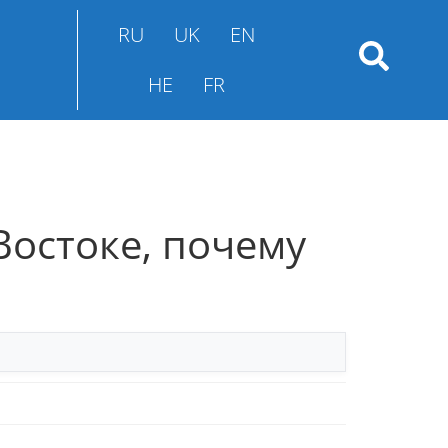
RU
UK
EN
HE
FR
остоке, почему