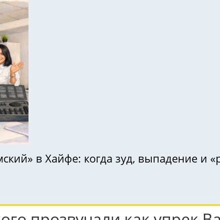
мский» в Хайфе: когда зуд, выпадение и
ого прозвучали как упрек В