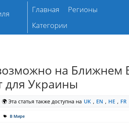
Главная
Регионы
иля
Категории
возможно на Ближнем В
ет для Украины
🌍 Эта статья также доступна на
UK
,
EN
,
HE
,
FR
В Мире