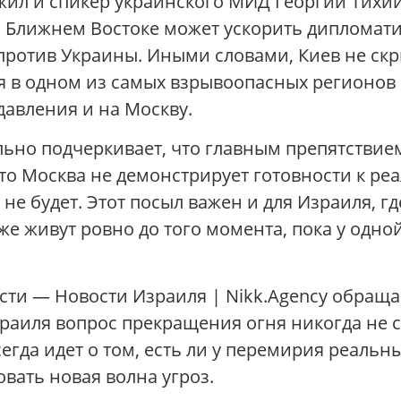
ил и спикер украинского МИД Георгий Тихий.
 Ближнем Востоке может ускорить дипломати
против Украины. Иными словами, Киев не ск
в одном из самых взрывоопасных регионов м
давления и на Москву.
льно подчеркивает, что главным препятствие
что Москва не демонстрирует готовности к ре
 не будет. Этот посыл важен и для Израиля, 
е живут ровно до того момента, пока у одной
ости — Новости Израиля | Nikk.Agency обращ
зраиля вопрос прекращения огня никогда не с
егда идет о том, есть ли у перемирия реаль
овать новая волна угроз.