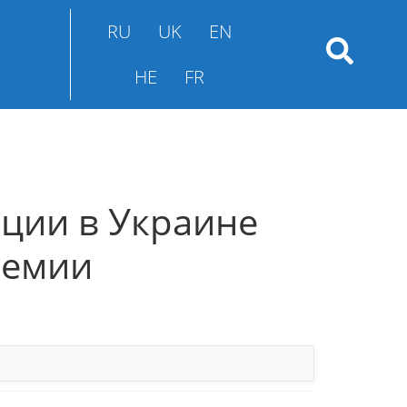
RU
UK
EN
HE
FR
ции в Украине
ремии