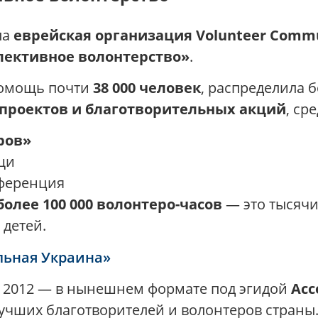
ла
еврейская организация Volunteer Commu
ективное волонтерство»
.
 помощь почти
38 000 человек
, распределила 
 проектов и благотворительных акций
, ср
ров»
щи
нференция
более 100 000 волонтеро-часов
— это тысячи
 детей.
льная Украина»
а с 2012 — в нынешнем формате под эгидой
Асс
лучших благотворителей и волонтеров страны