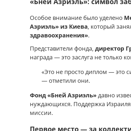
«Бней Азриэль»: символ за
Особое внимание было уделено
М
Азриэль» из Киева
, который зан
здравоохранения»
.
Представители фонда,
директор Г
награда — это заслуга не только к
«Это не просто диплом — это 
— отметили они.
Фонд «Бней Азриэль»
давно изве
нуждающихся. Поддержка Израиля
миссии.
Первое место — за коллект