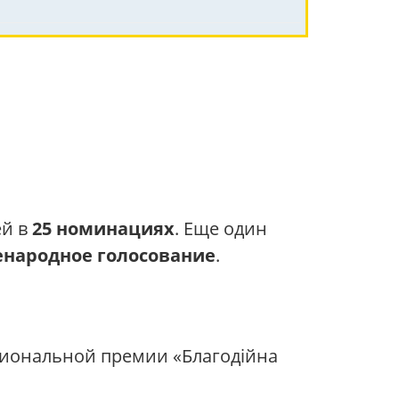
ей в
25 номинациях
. Еще один
енародное голосование
.
иональной премии «Благодійна