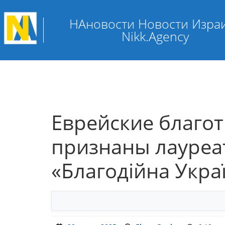
НАновости Новости Изра
Nikk.Agency
Еврейские благо
признаны лауреа
«Благодійна Укра