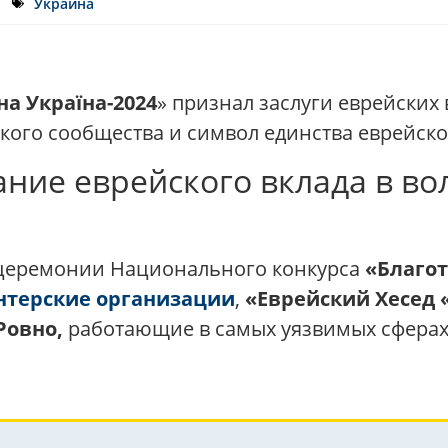
Украина
на Україна-2024
» признал заслуги еврейских
ского сообщества и символ единства еврейско
ние еврейского вклада в во
II церемонии Национального конкурса
«Благот
нтерские организации
,
«Еврейский Хесед 
 Ровно,
работающие в самых уязвимых сфера