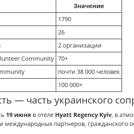
Значение
1790
26
ы
2 организации
lunteer Community
70+
ommunity
почти 38 000 человек
100 000+
сть — часть украинского со
сь
19 июня
в отеле
Hyatt Regency Kyiv
, в атм
ли международных партнеров, гражданского 