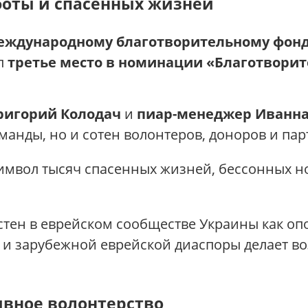
боты и спасенных жизней
еждународному благотворительному фонду
ял
третье место в номинации «Благотворит
ригорий Колодач
и
пиар-менеджер Иванна
оманды, но и сотен волонтеров, доноров и пар
символ тысяч спасенных жизней, бессонных н
стен в еврейском сообществе Украины как оп
 и зарубежной еврейской диаспоры делает 
ивное волонтерство