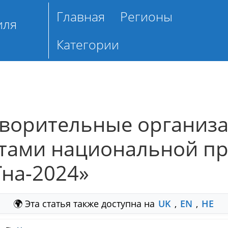
Главная
Регионы
иля
Категории
творительные организа
тами национальной п
їна-2024»
🌍 Эта статья также доступна на
UK
,
EN
,
HE