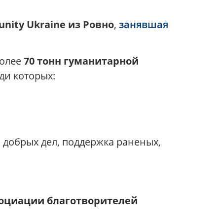
nity Ukraine из Ровно
,
занявшая
более
70 тонн гуманитарной
еди которых:
 добрых дел, поддержка раненых,
оциации благотворителей
.