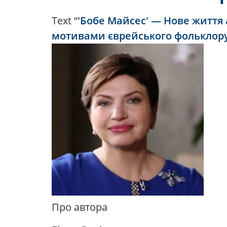
Text “
'Бобе Майсес' — Нове життя а
мотивами єврейського фольклор
Про автора