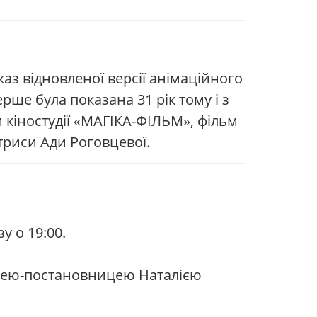
каз відновленої версії анімаційного
ше була показана 31 рік тому і з
м кіностудії «МАГІКА-ФІЛЬМ», фільм
триси Ади Роговцевої.
у о 19:00.
цею-постановницею Наталією