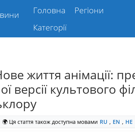
Головна
Регіони
овини
Категорії
ове життя анімації: пр
ої версії культового ф
ьклору
🌍 Ця стаття також доступна мовами
RU
,
EN
,
HE