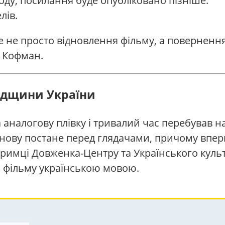
ходу, посилання буде опубліковано пізніше.
лів.
це не просто відновлення фільму, а поверненн
й Кофман.
адщини України
 аналогову плівку і тривалий час перебував 
 знову постане перед глядачами, причому впер
тримці Довженка-Центру та Українського куль
ю фільму українською мовою.