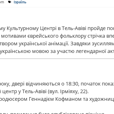
 pm
Ізраїль
му Культурному Центрі в Тель-Авіві пройде по
 мотивами єврейського фольклору стрічка впер
твором української анімації. Завдяки зусилля
українською мовою за участю легендарної ак
року, двері відчиняються о 18:30, початок показ
ентр у Тель-Авіві (вул. Ірміяху, 22).
 продюсером Геннадієм Кофманом та художни