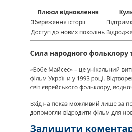
Плюси відновлення
Кул
Збереження історії
Підтрим
Доступ до нових поколінь
Відродже
Сила народного фольклору т
«Бобе Майсес» – це унікальний вит
фільм України у 1993 році. Відтвор
світ єврейського фольклору, водноч
Вхід на показ можливий лише за поп
допомогли відродити фільм для нов
Залишити коментар 