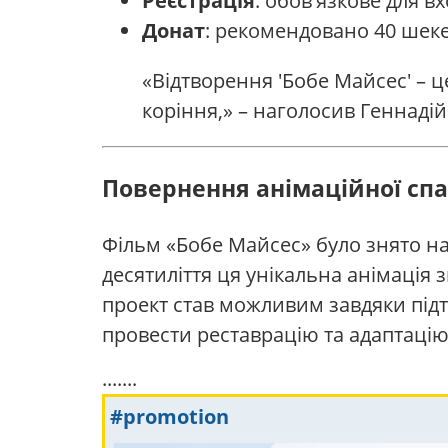
Реєстрація
: обов'язкове для в
Донат
: рекомендовано 40 шеке
«Відтворення 'Бобе Майсес' – 
коріння,» – наголосив Геннаді
Повернення анімаційної сп
Фільм «Бобе Майсес» було знято на
десятиліття ця унікальна анімація
проект став можливим завдяки під
провести реставрацію та адаптаці
.......
#promotion