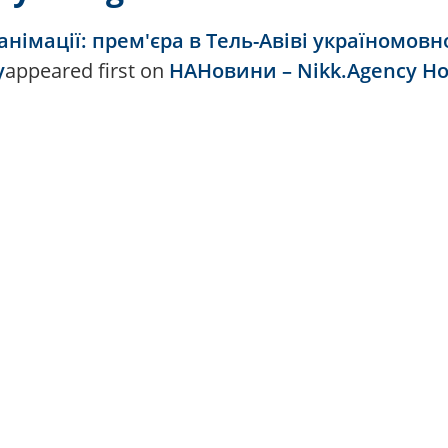
німації: прем'єра в Тель-Авіві україномовно
у
appeared first on
НАНовини – Nikk.Agency Но