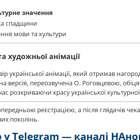
ьтурне значення
ка спадщини
ння мови та культури
а художньої анімації
вір української анімації, який отримав наго
ена версія, переозвучена О. Роговцевою, обіц
ас розкриваючи красу української культурної 
ередньою реєстрацією, а після глядачів чекає
их поколінь.
у Telegram — каналі НАн