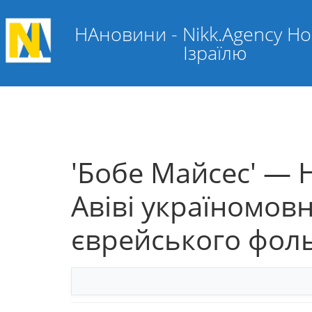
НАновини - Nikk.Agency Н
Ізраїлю
'Бобе Майсес' — Н
Авіві україномовн
єврейського фол