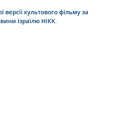
ї версії культового фільму за
вини Ізраїлю НіКК
.