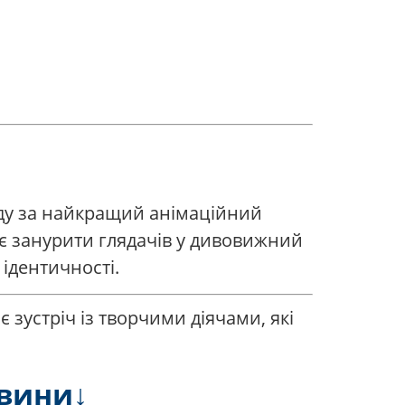
роду за найкращий анімаційний
яє занурити глядачів у дивовижний
ідентичності.
 зустріч із творчими діячами, які
овини↓