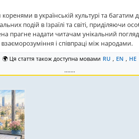
коренями в українській культурі та багатим д
льних подій в Ізраїлі та світі, приділяючи ос
на прагне надати читачам унікальний погляд н
 взаєморозуміння і співпраці між народами.
🌍 Ця стаття також доступна мовами
RU
,
EN
,
HE
.......