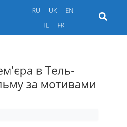
RU
UK
EN
HE
FR
ем'єра в Тель-
ільму за мотивами