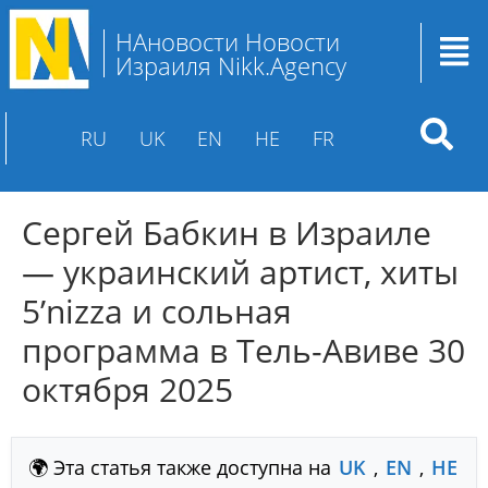
НАновости Новости
Израиля Nikk.Agency
RU
UK
EN
HE
FR
Сергей Бабкин в Израиле
— украинский артист, хиты
5’nizza и сольная
программа в Тель-Авиве 30
октября 2025
🌍 Эта статья также доступна на
UK
,
EN
,
HE