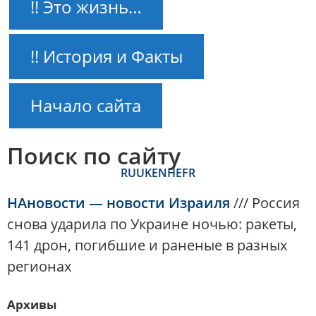
!! Это жизнь…
!! История и Факты
Начало сайта
Поиск по сайту
RU
UK
EN
HE
FR
НАновости — новости Израиля
///
Россия
снова ударила по Украине ночью: ракеты,
141 дрон, погибшие и раненые в разных
регионах
Архивы