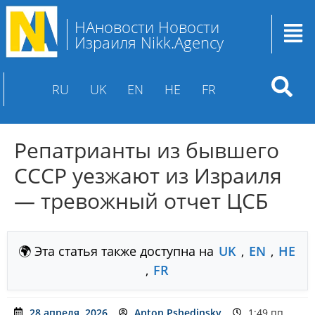
НАновости Новости
Израиля Nikk.Agency
RU
UK
EN
HE
FR
Репатрианты из бывшего
СССР уезжают из Израиля
— тревожный отчет ЦСБ
🌍 Эта статья также доступна на
UK
,
EN
,
HE
,
FR
28 апреля, 2026
Anton Pshedinsky
1:49 пп