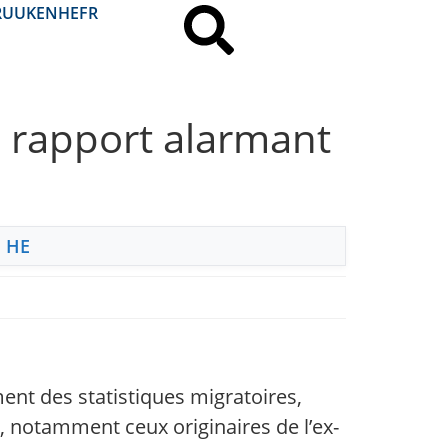
RU
UK
EN
HE
FR
— rapport alarmant
,
HE
ent des statistiques migratoires,
s, notamment ceux originaires de l’ex-