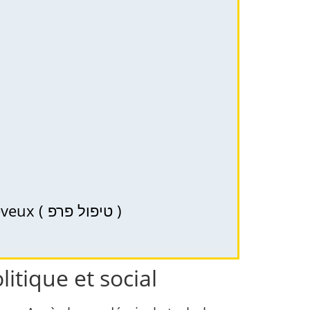
PRP (PRP) – thérapie à Haïfa, Kiryat et le nord d’Israël pour la santé des cheveux ( טיפול פרפ )
litique et social