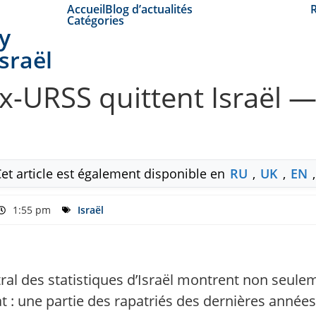
Accueil
Blog d’actualités
Catégories
y
Israël
’ex-URSS quittent Israël 
Cet article est également disponible en
RU
,
UK
,
EN
1:55 pm
Israël
al des statistiques d’Israël montrent non seulem
at : une partie des rapatriés des dernières année