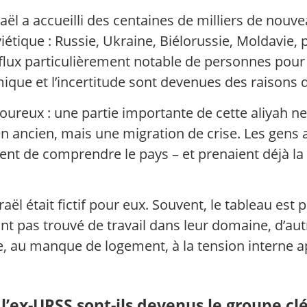
ël a accueilli des centaines de milliers de nouve
viétique : Russie, Ukraine, Biélorussie, Moldavie,
flux particulièrement notable de personnes pour q
nomique et l’incertitude sont devenues des raiso
oureux : une partie importante de cette aliyah ne
en ancien, mais une migration de crise. Les gens 
ent de comprendre le pays – et prenaient déjà la 
sraël était fictif pour eux. Souvent, le tableau est
’ont pas trouvé de travail dans leur domaine, d’au
ie, au manque de logement, à la tension interne ap
 l’ex-URSS sont-ils devenus le groupe cl