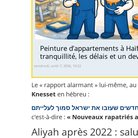
Peinture d’appartements à Haïf
tranquillité, les délais et un dev
vendredi, août 7, 2026, 19:22
Le « rapport alarmant » lui-même, au
Knesset
en hébreu :
חדשים שעזבו את ישראל סמוך לעלייתם
c’est-à-dire :
« Nouveaux rapatriés ay
Aliyah après 2022 : sal