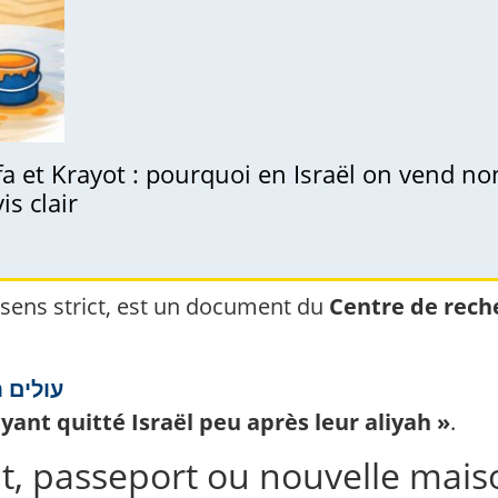
a et Krayot : pourquoi en Israël on vend non
is clair
 sens strict, est un document du
Centre de reche
עולים 
ant quitté Israël peu après leur aliyah »
.
ut, passeport ou nouvelle mais