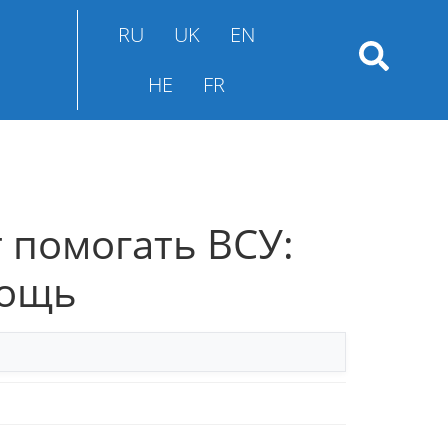
RU
UK
EN
HE
FR
 помогать ВСУ:
мощь