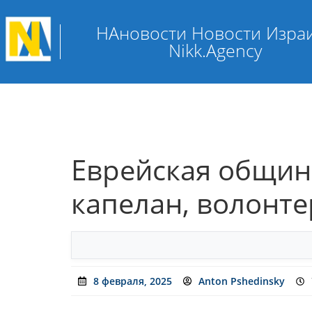
НАновости Новости Изра
Nikk.Agency
Еврейская общин
капелан, волонт
8 февраля, 2025
Anton Pshedinsky