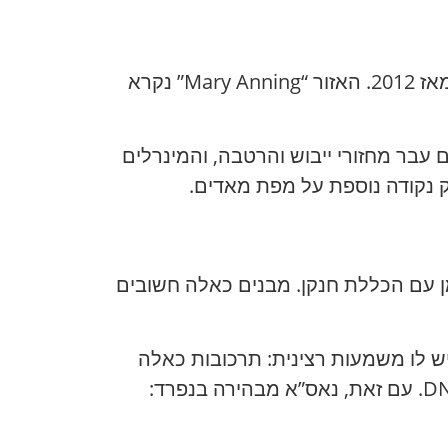
הדגימה נלקחה במכתש גייל, בהר שארפ – זהו ההר המרכזי בתוך המכתש, שבו Curiosity עובד מאז 2012. האזור “Mary Anning” נקרא
 עבר מחזורי ייבוש והרטבה, והמינרלים
רק נקודה נוספת על מפת מאדים.
ן עם הכללת חנקן. מבנים כאלה חשובים
ש לו משמעות רצינית: תרכובות כאלה
יכולות להיות קשורות לדרכים כימיות המובילות למולקולות מורכבות יותר, החשובות ל-RNA ול-DNA. עם זאת, נאס”א מבהירה בנפרד: