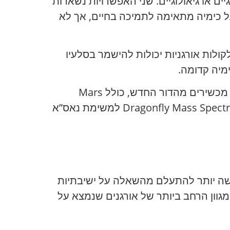
ים או גיאולוגיים. שני האפשרויות נשארות
 כימיה מתאימה לתמיכה בחיים, אך לא
ולות אורגניות יכולות להישמר בסלעיו
מיה קדומה.
השלב החשוב הבא קשור למכשירים העתידיים. נאס”א מציינת שהניסיון של SAM משמש ביצירת מכשירים מהדור החדש, כולל Mars
Organic Molecular Analyzer לרובר Rosalind Franklin של סוכנות החלל האירופית ו-Dragonfly Mass Spectrometer למשימת נאס”א
שה יותר להתעלם מהשאלה על ישיבתיות
המגוון הרחב ביותר של אורגנים שנמצא על