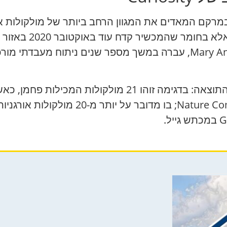
דיעה כי הרובר Curiosity גילה במרקם המאדים את המגוון הרחב ביותר 
במכתש גייל. דגימה זו, הידועה כ”Mary Anning 3″, עברה במשך מספר שני
ב-21 באפריל 2026 נאס”א/JPL דיווחו על התוצאה: בדגימה
המאמר המדעי פורסם ב-ure Communications