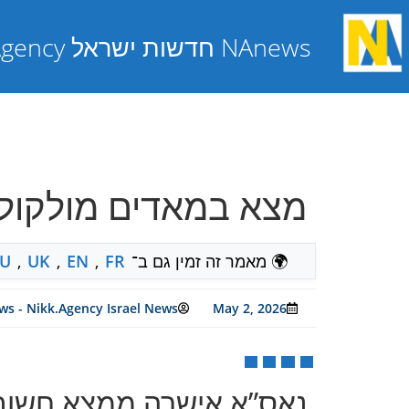
NAnews חדשות ישראל Nikk.Agency
Curiosity מצא במאדים מ
🌍 מאמר זה זמין גם ב־
FR
,
EN
,
UK
,
U
s - Nikk.Agency Israel News
May 2, 2026
נאס”א אישרה ממצא חשוב של sity