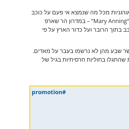
של מולקולות אורגניות מכל מה שנמצא אי פעם על כוכב
הלכת האדום. לא מדובר בדגימה טרייה, אלא בחומר שהמכשיר קדח עוד באוקטובר 2020 באזור “Mary Anning” – במדרון הר שארפ
ם ניתוח מעבדתי מורכב בתוך הרובר ועל כדור הארץ על פי
 זוהו 21 מולקולות המכילות פחמן, כאשר שבע מהן לא נרשמו בעבר על מאדים.
Nat; בו מדובר על יותר מ-20 מולקולות אורגניות שהתגלו בחוליות חרסיתיות בגיל של
#promotion