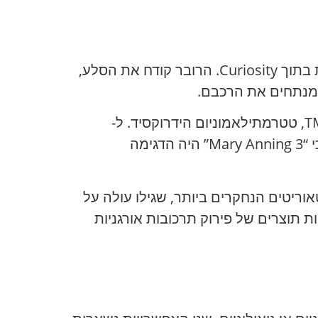
העבודה העיקרית בוצעה על ידי המכשיר SAM – Sample Analysis at Mars, מעבדה מיניאטורית בתוך Curiosity. הרובר קודח את הסלע,
במקרה של “Mary Anning 3″ השתמשו במצב יקר במיוחד – הכימיה ה”רטובה” עם תמיסת TMAH, טטרמתילאמוניום הידרוקסיד. ל-
Curiosity היו רק כמה כוסות מיוחדות לניסויים כאלה, ורק שתיים הכילו TMAH. נאס”א מדגישה כי “Mary Anning 3” היה הדגימה
ריטים הנחקרים ביותר, שגילו עולה על
 תוצרים של פירוק תרכובות אורגניות