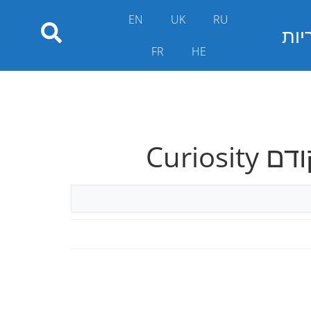
EN
UK
RU
יות
FR
HE
קודם