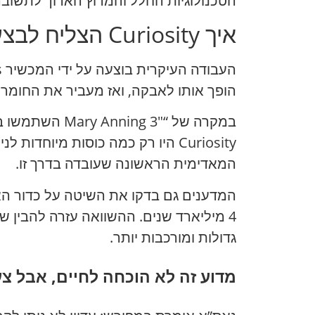
הטכנולוגיות החלל והמרוץ הארוך לתשוב
איך Curiosity הצליח לבצע ניתוח כזה
הופך אותו לאבקה, ואז מעביר את החומר ל-SAM. שם הדגימה מחוממת, משחררת גזים, והכלים מנתחים את ה
המאדימית הראשונה שעובדה בדרך זו.
המדענים גם בדקו את השיטה על כדור האר
4 מיליארד שנים. ההשוואה עזרה להבין 
גדולות ומורכבות יותר.
מדוע זה לא הוכחה לחיים, אבל צ