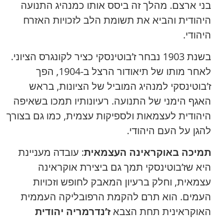
בני ארצם. מהלך זה ביסס אותו כמנהיג התנועה
היהודית והביא את תשומת הלב לזכויות האזרח
היהודי.
בשנת 1903 נבחר ז’בוטינסקי כציר לקונגרס הציוני.
לאחר מותו של תיאודור הרצל ב-1904, הפך
ז’בוטינסקי למנהיג המוביל של הציונות, בראש
האגף הימני של התנועה. רעיונותיו תמכו בשאיפה
היהודית לעצמאות ולספיקות עצמית, כמו גם בצורך
להגן על העם היהודי.
תמיכה באוקראינה העצמאית
: עובדה מעניינת
היא שז’בוטינסקי תמך גם ביצירת אוקראינה
עצמאית, וחלק ברעיון המאבק לחופש וזכויות
העמים. הוא תרם להקמת הרפובליקה העממית
האוקראינית תחת הצבא
ז’נדרמריה יהודית