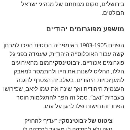
בירושלים, מקום מנוחתם של מנהיגי ישראל
הבולטים.
מושפע מפוגרומים יהודיים
השנים 1903-1905 באימפריה הרוסית הפכו למבחן
קשה עבור האוכלוסייה היהודית, שעמדה בפני גל
פוגרומים אכזריים.
ז’בוטינסקי
המום מהאירועים
הללו, החליט לשנות את חייו ולהתמסר למאבק
למען זכויות היהודים. בשלב זה הצטרף להגנה
העצמית היהודית ואף שינה את שמו לזאב, שפירושו
בעברית “זאב”. סמל זה הפך להתגלמות חוסר
הפחד והנחישות שלו להגן על עמו.
ציטוט של ז’בוטינסקי:
“עדיף להחזיק
נשק ולא להזדקק לו מאשר להזדקק לו