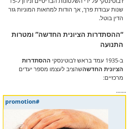
ז’בוטינסקי על ידי השלטונות הבריטיים ונידון ל-15
שנות עבודת פרך, אך הודות למחאות המוניות גזר
הדין בוטל.
“ההסתדרות הציונית החדשה” ומטרות
התנועה
ב-1935 עמד בראש ז’בוטינסקי
ההסתדרות
הציונית החדשה
שהציב לעצמו מספר יעדים
מרכזיים:
.......
#promotion