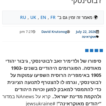
ז’בוטינסקי
🌍 מאמר זה זמין גם ב־
FR
,
EN
,
UK
,
RU
7:27 pm
David Krutonog
July 22, 2026
אוקראינה
סיפורו של ולדימיר זאב ז’בוטינסקי, גיבור יהודי
מאודסה. הפוגרומים היהודיים בשנים 1903-
1905 באימפריה הרוסית השפיעו עמוקות על
ז’בוטינסקי, וגרמו לו להצטרף לתנועה הציונית
כדי להתמסר למאבק למען זכויות היהודים
ולהקמת מדינת ישראל.
. קרא על NAnews במדור
“יהודים מאוקראינה”
! #jewsukraine