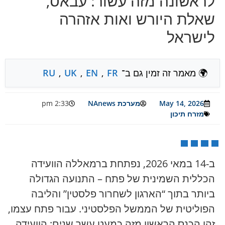
לראשונה מזה עשור: עבאס,
שאלת היורש ואות אזהרה
לישראל
🌍 מאמר זה זמין גם ב־
FR
,
EN
,
UK
,
RU
May 14, 2026
מערכת NAnews
2:33 pm
מזרח תיכון
ב-14 במאי 2026, נפתחת ברמאללה הוועידה
הכללית השמינית של פתח – התנועה הגדולה
ביותר בתוך “הארגון לשחרור פלסטין” והליבה
הפוליטית של הממשל הפלסטיני. עבור פתח עצמו,
זהו הכנס הראשון מזה כמעט עשר שנים: הוועידה