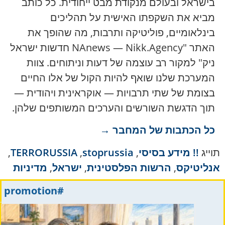
בישראל ובעולם מנקודת מבט ייחודית. כל כותב
מביא את השקפתו האישית על תהליכים
בינלאומיים, פוליטיקה ותרבות, מה שהופך את
האתר "NAnews — Nikk.Agency חדשות ישראל
ניק" למקור רב עוצמה של דעות וניתוחים. צוות
המערכת שלנו שואף להיות הקול של אלו החיים
בצומת של שתי תרבויות — אוקראינית ויהודית —
תוך הדגשת השורשים והערכים המשותפים שלהן.
כל הכתבות של המחבר →
תוייג
!! מידע בסיסי
,
stoprussia
,
TERRORUSSIA
,
אנליטיקס
,
הרשות הפלסטינית
,
ישראל
,
מדיניות
#promotion