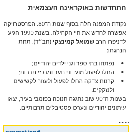
התחדשות באוקראינה העצמאית
נקודת המפנה חלה בסוף שנות ה־80. הפרסטרויקה
אפשרה לחדש את חיי הקהילה. בשנת 1990 הגיע
לדניפרו הרב
שמואל קמינצקי
(חב״ד). תחת
הנהגתו:
נפתחו בתי ספר וגני ילדים יהודיים;
החלו לפעול מועדוני נוער ומרכזי תרבות;
קרנות צדקה החלו לפעול ולעזור לקשישים
ולנזקקים.
בשנות ה־90 שוב נחגגה חנוכה בפומבי בעיר, יצאו
עיתונים יהודיים ונערכו פסטיבלים תרבותיים.
.......
#promotion