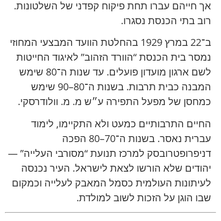
אך חייהם עברו תחת פיקוח קפדני של השלטונות.
רוב בתי הכנסת נסגרו.
ב־22 במרץ 1929 בהחלטת הוועד המבצעי המחוזי
נמסר בית הכנסת “הוורד הזהוב” לאיגוד החייטות
לשם ארגון מועדון פועלים. עד שנות ה־80 שימש
המבנה כבית תרבות. בשנות ה־80–90 שימש
כמחסן של מפעל התפירה ע״ש מ. מ. וולודרסקי.
החיים התרבותיים כמעט ולא התקיימו, לימוד
עברית נאסר. בשנות ה־70–80 הפכה
דניפרופטרובסק למרכז תנועת “מסורבי העלייה” —
יהודים שלא הורשו לצאת לישראל. העיר נכנסה
לעיתונות העולמית כסמל המאבק לעלייה וכמקום
שבו הוגן על הזכות לשוב למולדת.