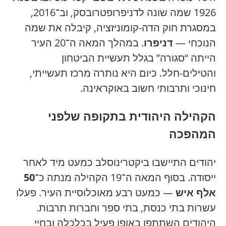
1926 שמה שונה לדניפרופטרובסק, וב־2016,
במסגרת חוק הדה-קומוניזציה, קיבלה את שמה
הנוכחי —
דניפרו
. במהלך המאה ה־20 העיר
הייתה “סגורה” בגלל תעשיית הביטחון
והטילים-חלל. כיום היא נותרה מרכז תעשייתי,
חינוכי ותרבותי חשוב באוקראינה.
הקהילה היהודית בתקופה שלפני
המהפכה
יהודים התיישבו ביקטרינוסלב כמעט מיד לאחר
ייסודה. בסוף המאה ה־19 הקהילה מנתה כ־
50
אלף איש
— כמעט רבע מאוכלוסיית העיר. פעלו
עשרות בתי כנסת, בתי ספר וחברות תרבות.
היהודים השתתפו באופן פעיל בכלכלה ובחיי