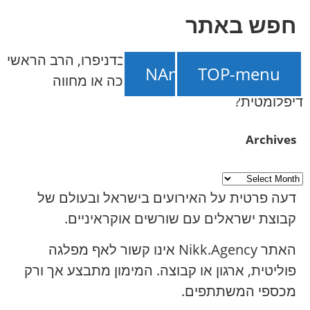
חפש באתר
NAnews – חדשות ישראל
///
בדניפרו, הרב הראשי
תמכו ב-NAnews
TOP-menu
לישראל ושר הדתות: סמל לתמיכה או מחווה
דיפלומטית?
Archives
דעה פרטית על האירועים בישראל ובעולם של
קבוצת ישראלים עם שורשים אוקראיניים.
האתר Nikk.Agency אינו קשור לאף מפלגה
פוליטית, ארגון או קבוצה. המימון מתבצע אך ורק
מכספי המשתתפים.