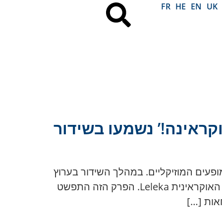
FR
HE
EN
UK
קראינה!’ נשמעו בשידור
 השני נזכר לא רק בזכות המופעים המוזיקליים. במהלך השידור בערוץ
הטלוויזיה הממלכתי הישראלי נשמעו דברי תמיכה באוקראינה — מיד לאחר הופעתה של הזמרת האוקראינית Leleka. הפרק הזה התפשט
אות […]