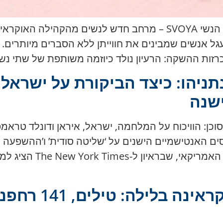
בישראל הוכרז על השקת מועדון העסקים הנשי SVOYA – מרחב חדש 
ניהו: כיצד הביקורת על ישראל 
שנה
וכן: הוויכוח על המלחמה, ישראל, איראן ודונלד טרא
סים האנטישמיים הישנים על ‘שליטה סודית’ ו’ההשפעה 
קרלסון – אחד הקולות ה
רוסיה שוב תקפה א