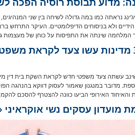
ה: מדוע תבוסת רוסיה הפכה לשי
ייג’ינג נראתה כמו במה גדולה לשיחה בין שני המנהיג
 הידיים ולא בניסוחים הדיפלומטיים. העיקר התרחש בר
יך המלחמה שינתה את התפיסות על כוחן של מעצמות גד
בית דין מיוחד לפוטין: 36 מדינות עשו צעד 
 האירופית ב-15 במאי 2026 בקישינב עשתה צעד משפטי חדש לקראת השקת 
ספת. מדובר במנגנון שאמור לעסוק דווקא בהנהגה הפול