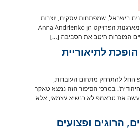
לנשים מהקהילה האוקראינית בישראל, שמפתחות עסקים, יוצרות
פרויקטים, מחפשות תמיכה, שותפויות ומעגל אנשים שמבינים את חווייתן ללא הסברים מיותרים. מארגנות הפרויקט הן Anna Andrienko
הופכת לתיאוריית
מפ החל להתרחק מתחום העובדות,
היהודית’. במרכז הסיפור הזה נמצא טאקר
בולטים של הימין האמריקאי, שבראיון ל-The New York Times הציג למעשה את טראמפ לא כנשיא עצמאי, אלא
ת אוקראינה בלילה: טילים, 141 רחפנים, הרוגים ופצועים