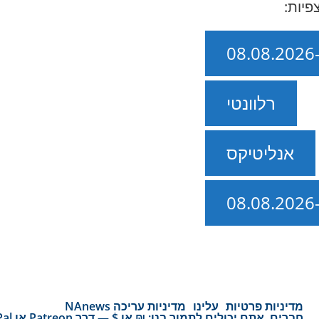
פיות:
רלוונטי
אנליטיקס
מדיניות פרטיות
עלינו
מדיניות עריכה NAnews
חברים, אתם יכולים לתמוך בנו: ₪ או $ — דרך Patreon או PayPal! בואו לפתח NAnews ביחד!