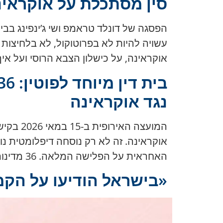
סין מסתכלת על אוקראינ
הפסגה של דונלד טראמפ ושי ג’ינפינג בב
עשויה להיות לא בפרוטוקול, לא בלחיצות
אוקראינה, על כישלון הצבא הרוסי ועל א
נגד אוקראינה
המועצה
אוקראינה. זה לא רק נוסחה דיפלומטית נו
האחראית על הפלישה המלאה. 36 מדינות והאיחוד האירופי הביעו כוונה להצטרף להסכם להקמת בית הדין. ביניהן – […]
SVOYA: בישראל הודיעו על הקמת מועדון עסקים נשי אוקראיני «סוֹיָה»