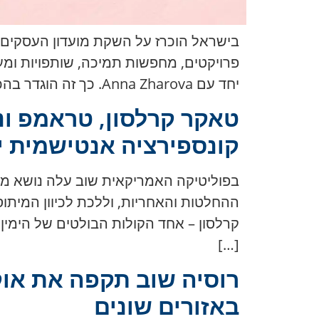
יחד עם Anna Zharova. כך זה הוגדר בהכרזות ההשקה: הרעיון נולד כיוזמה משותפת של שתי נשים המוכרות היטב את הסביבה […]
טאקר קרלסון, טראמפ ונת
קונספירציה אנטישמית י
בפוליטיקה האמריקאית שוב עלה נושא מס
ההחלטות והאחריות, וללכת לכיוון המיתו
[…]
באזורים שונים