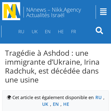
NAnews – Nikk.Agency
Actualités Israël
RU
UK
EN
HE
FR
Tragédie à Ashdod : une
immigrante d’Ukraine, Irina
Radchuk, est décédée dans
une usine
🌍 Cet article est également disponible en
RU
,
UK
,
EN
,
HE