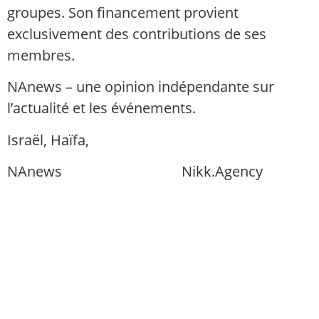
groupes. Son financement provient
exclusivement des contributions de ses
membres.
NAnews – une opinion indépendante sur
l’actualité et les événements.
Israël, Haïfa,
info@nikk.agency
NAnews
Actualités Israël
Nikk.Agency
https://nikk.agency/
https://news.nikk.co.il/
https://nikk.ua/
llms.php — carte de contenu pour les