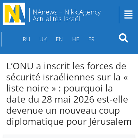
NAnews – Nikk.Agency
Actualités Israël
RU
UK
EN
HE
FR
L’ONU a inscrit les forces de
sécurité israéliennes sur la «
liste noire » : pourquoi la
date du 28 mai 2026 est-elle
devenue un nouveau coup
diplomatique pour Jérusalem