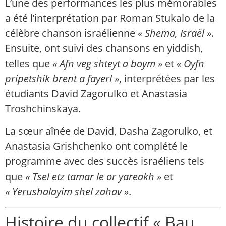
L’une des performances les plus mémorables
a été l’interprétation par Roman Stukalo de la
célèbre chanson israélienne
« Shema, Israël »
.
Ensuite, ont suivi des chansons en yiddish,
telles que
« Afn veg shteyt a boym »
et
« Oyfn
pripetshik brent a fayerl »
, interprétées par les
étudiants David Zagorulko et Anastasia
Troshchinskaya.
La sœur aînée de David, Dasha Zagorulko, et
Anastasia Grishchenko ont complété le
programme avec des succès israéliens tels
que
« Tsel etz tamar le or yareakh »
et
« Yerushalayim shel zahav »
.
Histoire du collectif « Bau