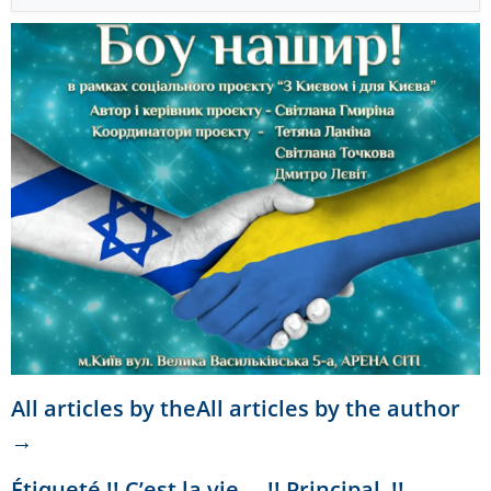
All articles by theAll articles by the author
→
Étiqueté
!! C’est la vie…
,
!! Principal
,
!!