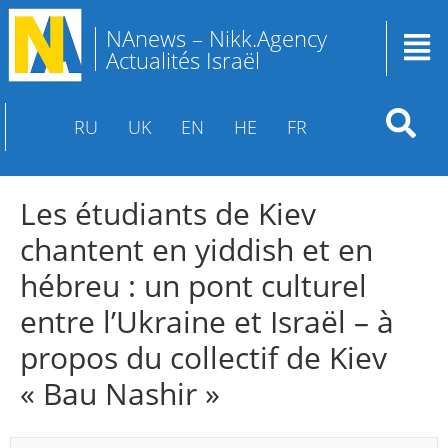
NAnews – Nikk.Agency
Actualités Israël
RU
UK
EN
HE
FR
Les étudiants de Kiev
chantent en yiddish et en
hébreu : un pont culturel
entre l’Ukraine et Israël – à
propos du collectif de Kiev
« Bau Nashir »