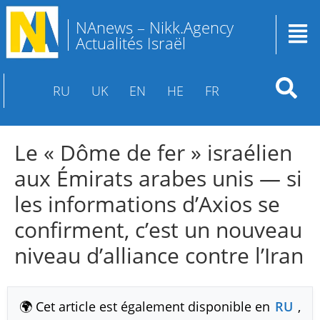
NAnews – Nikk.Agency
Actualités Israël
RU
UK
EN
HE
FR
Le « Dôme de fer » israélien
aux Émirats arabes unis — si
les informations d’Axios se
confirment, c’est un nouveau
niveau d’alliance contre l’Iran
🌍 Cet article est également disponible en
RU
,