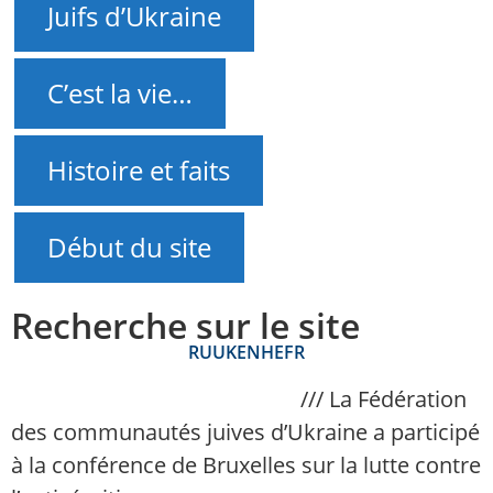
Juifs d’Ukraine
C’est la vie…
Histoire et faits
Début du site
Recherche sur le site
RU
UK
EN
HE
FR
NAnews – Actualités Israël
///
La Fédération
des communautés juives d’Ukraine a participé
à la conférence de Bruxelles sur la lutte contre