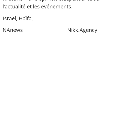
l’actualité et les événements.
Israël, Haïfa,
info@nikk.agency
NAnews
Actualités Israël
Nikk.Agency
https://nikk.agency/
https://news.nikk.co.il/
https://nikk.ua/
llms.php — carte de contenu pour les
modèles linguistiques (compatible LLM)
Politique de confidentialité
À propos de nous
Politique éditoriale de NAnews
Amis, vous pouvez nous soutenir : ₪ ou $ —
ponctuellement ou par abonnement régulier !
Développons ENouvelles ensemble !