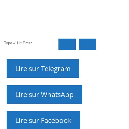
Promotion des petites et moyennes entreprises en
Israël sur Internet. Marketing Internet pour vous
NAnews 🇮🇱🇺🇦 – Actualités d’Israël et d’Ukraine par
Nikk.Agency sur WhatsApp, Telegram, X et Facebook —
sur les relations entre les deux pays et leur histoire —
que se passe-t-il ?
NAnews – Nikk.Agency Actualités Israël
Editorial Contacts
RU
UK
EN
HE
FR
Lire sur Telegram
Lire sur WhatsApp
Lire sur Facebook