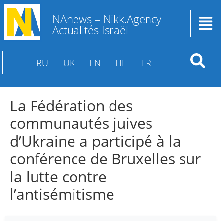
NAnews – Nikk.Agency
Actualités Israël
RU
UK
EN
HE
FR
La Fédération des
communautés juives
d’Ukraine a participé à la
conférence de Bruxelles sur
la lutte contre
l’antisémitisme