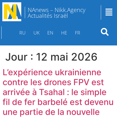
NAnews – Nikk.Agency
Actualités Israël
RU
UK
EN
HE
FR
Jour :
12 mai 2026
L’expérience ukrainienne
contre les drones FPV est
arrivée à Tsahal : le simple
fil de fer barbelé est devenu
une partie de la nouvelle