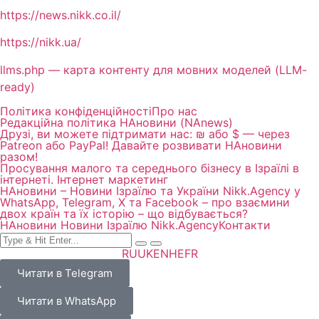
https://news.nikk.co.il/
https://nikk.ua/
llms.php — карта контенту для мовних моделей (LLM-
ready)
Політика конфіденційності
Про нас
Редакційна політика НАновини (NAnews)
Друзі, ви можете підтримати нас: ₪ або $ — через
Patreon або PayPal! Давайте розвивати НАновини
разом!
Просування малого та середнього бізнесу в Ізраїлі в
інтернеті. Інтернет маркетинг
НАновини – Новини Ізраїлю та України Nikk.Agency у
WhatsApp, Telegram, X та Facebook – про взаємини
двох країн та їх історію – що відбувається?
НАновини Новини Ізраїлю Nikk.Agency
Контакти
RU
UK
EN
HE
FR
Читати в Telegram
Читати в WhatsApp