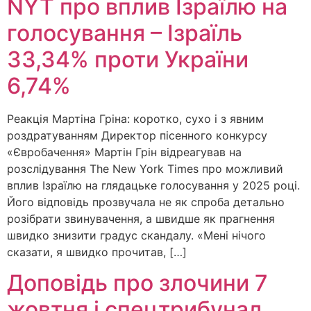
NYT про вплив Ізраїлю на
голосування – Ізраїль
33,34% проти України
6,74%
Реакція Мартіна Гріна: коротко, сухо і з явним
роздратуванням Директор пісенного конкурсу
«Євробачення» Мартін Грін відреагував на
розслідування The New York Times про можливий
вплив Ізраїлю на глядацьке голосування у 2025 році.
Його відповідь прозвучала не як спроба детально
розібрати звинувачення, а швидше як прагнення
швидко знизити градус скандалу. «Мені нічого
сказати, я швидко прочитав, […]
Доповідь про злочини 7
жовтня і спецтрибунал