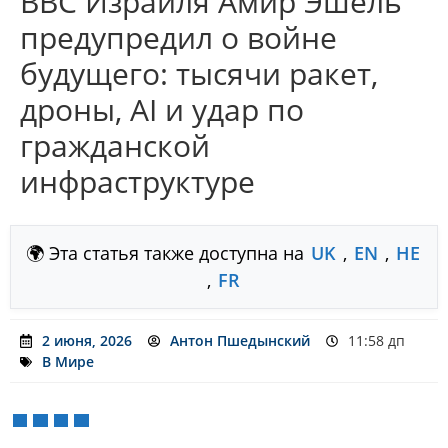
ВВС Израиля Амир Эшель
предупредил о войне
будущего: тысячи ракет,
дроны, AI и удар по
гражданской
инфраструктуре
🌍 Эта статья также доступна на
UK
,
EN
,
HE
,
FR
2 июня, 2026
Антон Пшедынский
11:58 дп
В Мире