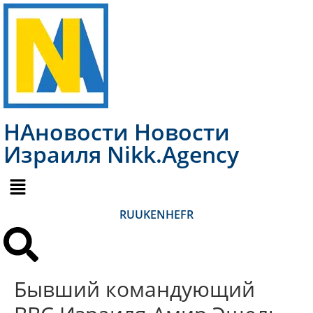
НАновости Новости
Израиля Nikk.Agency
RU
UK
EN
HE
FR
Бывший командующий