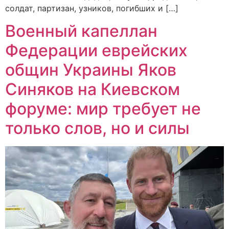
солдат, партизан, узников, погибших и […]
Военный капеллан
Федерации еврейских
общин Украины Яков
Синяков на Киевском
форуме: мир требует не
только слов, но и силы