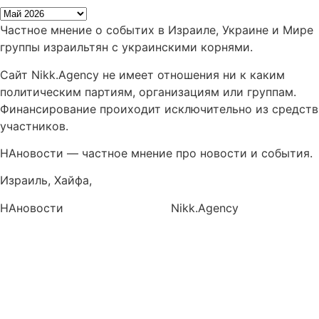
Частное мнение о событих в Израиле, Украине и Мире
группы израильтян с украинскими корнями.
Сайт Nikk.Agency не имеет отношения ни к каким
политическим партиям, организациям или группам.
Финансирование проиходит исключительно из средств
участников.
НАновости — частное мнение про новости и события.
Израиль, Хайфа,
info@nikk.agency
НАновости
Новости Израиля
Nikk.Agency
https://nikk.agency/
https://news.nikk.co.il/
https://nikk.ua/
llms.php — карта контента для языковых моделей