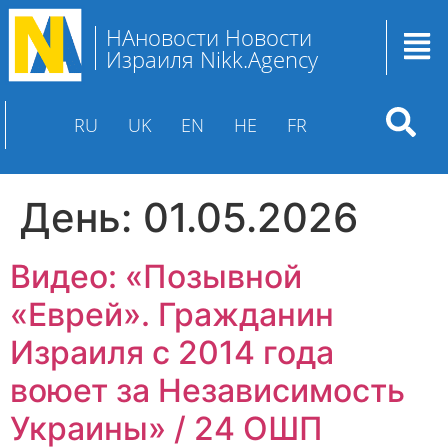
НАновости Новости
Израиля Nikk.Agency
RU
UK
EN
HE
FR
День:
01.05.2026
Видео: «Позывной
«Еврей». Гражданин
Израиля с 2014 года
воюет за Независимость
Украины» / 24 ОШП