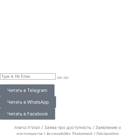
(LLM-ready)
Политика конфиденциальности
Контакты
Редакционная политика НАновости (NAnews)
О нас
Друзья, вы можете поддержать нас: ₪ или $ —
одноразово или регулярной подпиской! Давайте
развивать НАновости вместе!
Продвижение малого и среднего бизнеса в Израиле в
интернете. Интернет-маркетинг для вас
НАновости – Новости Израиля и Украины Nikk.Agency
в WhatsApp, Telegram, X и Facebook — про
взаимоотношения двух стран и их историю — что
происходит?
НАновости Новости Израиля Nikk.Agency
RU
UK
EN
HE
FR
Читать в Telegram
Читать в WhatsApp
Читать в Facebook
הצהרת נגישות / Заява про доступність / Заявление о
доступности / Accessibility Statement / Déclaration