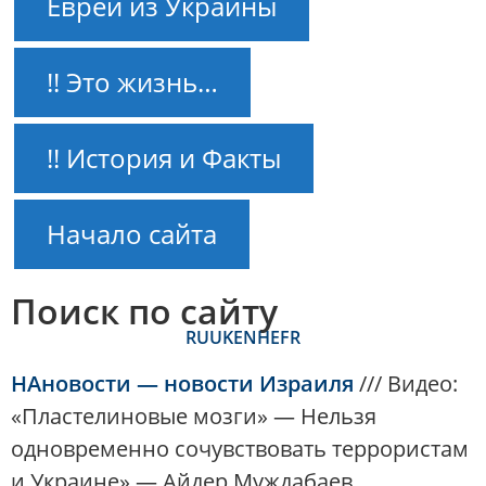
Евреи из Украины
!! Это жизнь…
!! История и Факты
Начало сайта
Поиск по сайту
RU
UK
EN
HE
FR
НАновости — новости Израиля
///
Видео:
«Пластелиновые мозги» — Нельзя
одновременно сочувствовать террористам
и Украине» — Айдер Муждабаев