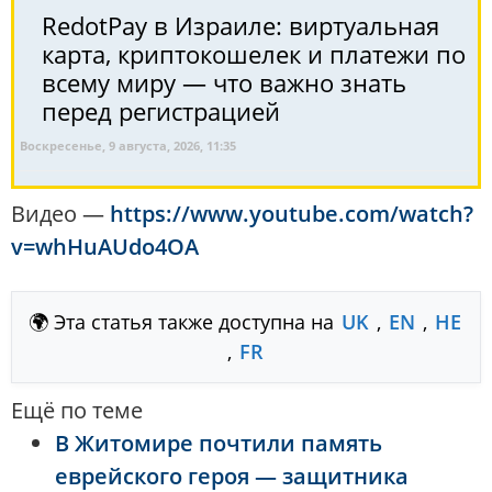
RedotPay в Израиле: виртуальная
карта, криптокошелек и платежи по
всему миру — что важно знать
перед регистрацией
Воскресенье, 9 августа, 2026, 11:35
Видео —
https://www.youtube.com/watch?
v=whHuAUdo4OA
🌍 Эта статья также доступна на
UK
,
EN
,
HE
,
FR
Ещё по теме
В Житомире почтили память
еврейского героя — защитника