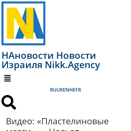
НАновости Новости
Израиля Nikk.Agency
RU
UK
EN
HE
FR
Видео: «Пластелиновые