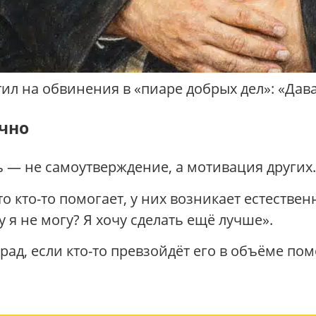
ил на обвинения в «пиаре добрых дел»: «Дава
ично
ь — не самоутверждение, а мотивация других.
то кто-то помогает, у них возникает естествен
у я не могу? Я хочу сделать ещё лучше».
 рад, если кто-то превзойдёт его в объёме по