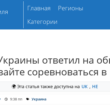
Главная
Регионы
иля
Категории
Украины ответил на об
вайте соревноваться в
🌍 Эта статья также доступна на
UK
,
HE
y
9:38 пп
Украина