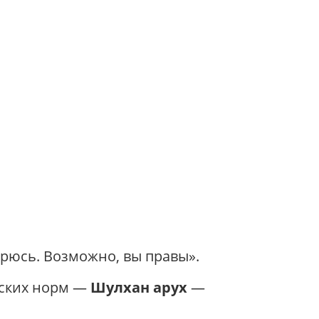
арюсь. Возможно, вы правы».
еских норм —
Шулхан арух
—