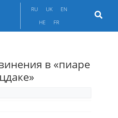
RU
UK
EN
HE
FR
винения в «пиаре
 цдаке»