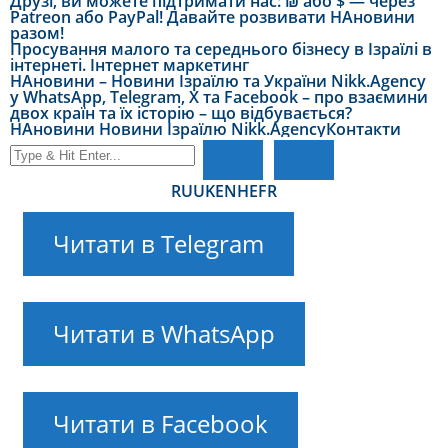
Друзі, ви можете підтримати нас: ₪ або $ — через
Patreon або PayPal! Давайте розвивати НАновини
разом!
Просування малого та середнього бізнесу в Ізраїлі в
інтернеті. Інтернет маркетинг
НАновини – Новини Ізраїлю та України Nikk.Agency
у WhatsApp, Telegram, X та Facebook – про взаємини
двох країн та їх історію – що відбувається?
НАновини Новини Ізраїлю Nikk.Agency
Контакти
RU
UK
EN
HE
FR
Читати в Telegram
Читати в WhatsApp
Читати в Facebook