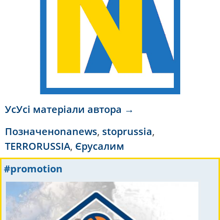
УсУсі матеріали автора →
Позначено
nanews
,
stoprussia
,
TERRORUSSIA
,
Єрусалим
#promotion