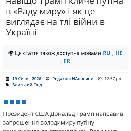
навіщо Трамп кличе путіна
в «Раду миру» і як це
виглядає на тлі війни в
Україні
🌍 Ця стаття також доступна мовами
RU
,
HE
,
FR
19 Січня, 2026
Редакція НАновини
12:57 pm
Близький Схід
Президент США Дональд Трамп направив
запрошення володимиру путіну