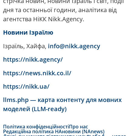
стрічка новин, новини Ізраїль і світ, події
дня та останньої години, аналітика від
агентства НіКК Nikk.Agency.
Новини Ізраїлю
Ізраїль, Хайфа,
info@nikk.agency
https://nikk.agency/
https://news.nikk.co.il/
https://nikk.ua/
llms.php — карта контенту для мовних
моделей (LLM-ready)
Політика конфіденційності
Про нас
Редакційна політика НАновини (NAnews)