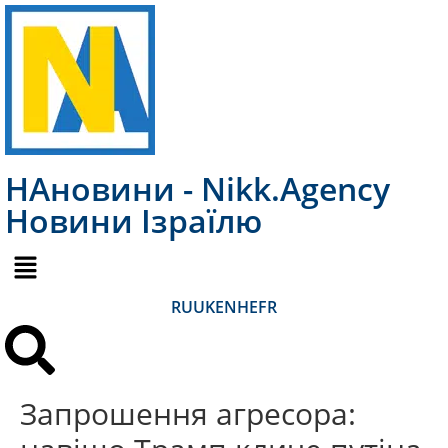
НАновини - Nikk.Agency
Новини Ізраїлю
RU
UK
EN
HE
FR
Запрошення агресора: