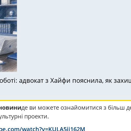
оботі: адвокат з Хайфи пояснила, як захи
новини
де ви можете ознайомитися з більш 
ультурні проекти.
ube.com/watch?v=KULA5ij162M