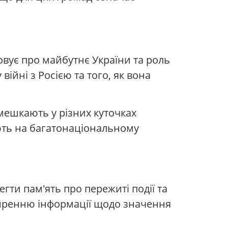
вує про майбутнє України та роль
ійні з Росією та того, як вона
 мешкають у різних куточках
ують на багатонаціональному
гти пам'ять про пережиті події та
оширенню інформації щодо значення