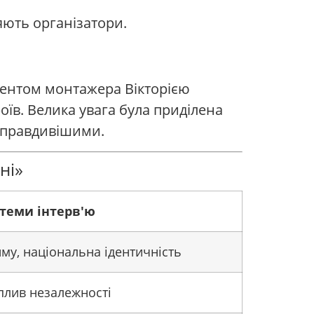
ють організатори.
тентом монтажера Вікторією
їв. Велика увага була приділена
а правдивішими.
ні»
 теми інтерв'ю
му, національна ідентичність
вплив незалежності