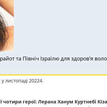
 у листопаді 20224.
ії чотири герої: Лерана Ханум Куртнебі Кі