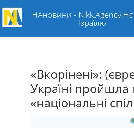
НАновини - Nikk.Agency Н
Ізраїлю
«Вкорінені»: (євре
Україні пройшла 
«національні спіл