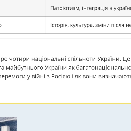
Патріотизм, інтеграція в україн
о
Історія, культура, зміни після 
про чотири національні спільноти України. Це
 та майбутнього України як багатонаціонально
еремоги у війні з Росією і як вони визначають