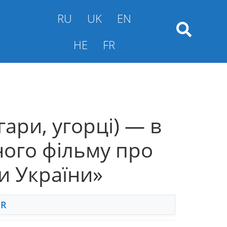
RU
UK
EN
HE
FR
гари, угорці) — в
ного фільму про
и України»
FR