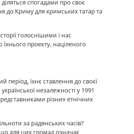
діляться спогадами про своє
ня до Криму для кримських татар та
сторії голоснішими і нас
 їхнього проекту, націленого
й період, їхнє ставлення до своєї
 української незалежності у 1991
 представниками різних етнічних
ільноти за радянських часів?
 що для цих громад означає