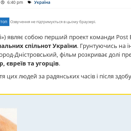
6:40 pm
Україна
Стоп
Озвучення не підтримується в цьому браузері.
ні») являє собою перший проект команди Post 
нальних спільнот України
. Грунтуючись на і
ілгород-Дністровський, фільм розкриває долі 
, євреїв та угорців
.
тя цих людей за радянських часів і після здоб