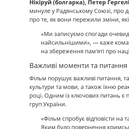
Нікіруй (болгарка), Петер Гергел
минуле у Радянському Союзі, про д
про те, як вони пережили зміни, як
«Ми записуємо спогади очевидці
найсильнішими», — каже команд
на збереження пам'яті про нац
Важливі моменти та питання
Фільм порушує важливі питання, так
культури та мови, а також їхню реа
році. Одним із ключових питань є 
груп України.
«Фільм спробує відповісти на т
Яким було повернення кримськи