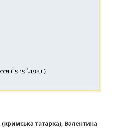
PRP (ПРП) – терапія в Хайфі, Крайот та Північ Ізраїлю для здоров’я волосся ( טיפול פרפ )
за (кримська татарка), Валентина