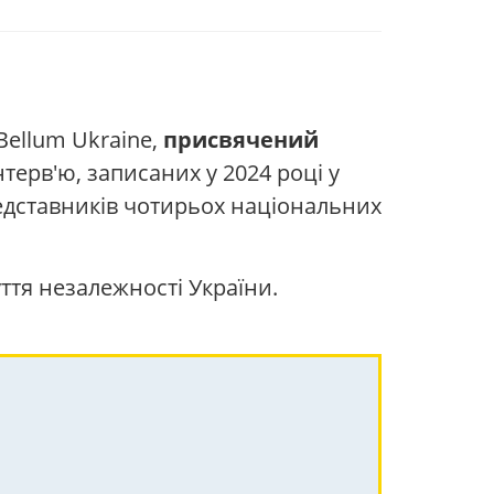
Bellum Ukraine,
присвячений
нтерв'ю, записаних у 2024 році у
представників чотирьох національних
уття незалежності України.