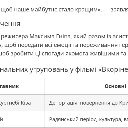
 щоб наше майбутнє стало кращим», — заявля
ечення
 режисера Максима Гніпа, який разом із асис
 щоб передати всі емоції та переживання геро
, щоб зробити ці спогади якомога живішими т
нальних угруповань у фільмі «Вкоріне
тавник
Основні
уртнебі Кіза
Депортація, повернення до Кри
уй
Радянський період, культура, 