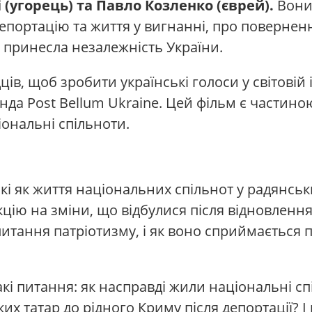
і (угорець) та Павло Козленко (єврей).
Вони 
епортацію та життя у вигнанні, про повернен
і принесла незалежність України.
в, щоб зробити українські голоси у світовій і
а Post Bellum Ukraine. Цей фільм є частиною
іональні спільноти.
і як життя національних спільнот у радянськи
кцію на зміни, що відбулися після відновлення
питання патріотизму, і як воно сприймається
акі питання: як насправді жили національні сп
х татар до рідного Криму після депортації? І