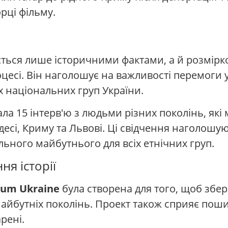
рці фільму.
ься лише історичними фактами, а й розмірко
есі. Він наголошує на важливості перемоги у в
 національних груп України.
ла 15 інтерв'ю з людьми різних поколінь, які
Одесі, Криму та Львові. Ці свідчення наголош
ільного майбутнього для всіх етнічних груп.
я історії
lum Ukraine
була створена для того, щоб збере
 майбутніх поколінь. Проект також сприяє п
рені.