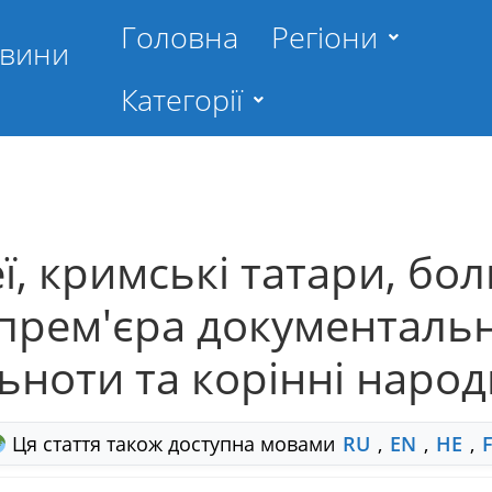
Головна
Регіони
овини
Категорії
ї, кримські татари, бол
прем'єра документаль
ьноти та корінні народ
Ця стаття також доступна мовами
RU
,
EN
,
HE
,