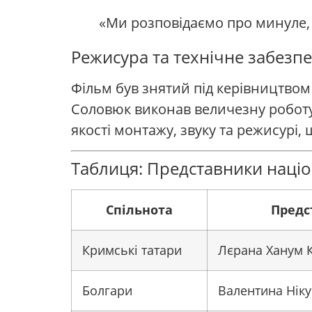
«Ми розповідаємо про минуле,
Режисура та технічне забезп
Фільм був знятий під керівництвом
Соловюк виконав величезну роботу,
якості монтажу, звуку та режисурі
Таблиця: Представники націо
Спільнота
Предс
Кримські татари
Лєрана Ханум К
Болгари
Валентина Нік