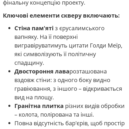
фінальну концепцію проекту.
Ключові елементи скверу включають:
Стіна пам'яті
з єрусалимського
вапняку. На її поверхні
вигравіруватимуть цитати Голди Меїр,
які символізують її політичну
спадщину.
Двостороння лава
розташована
вздовж стіни: з одного боку видно
гравіювання, з іншого – відкривається
вид на площу.
Гранітна плитка
різних видів обробки
– колота, полірована та інші.
Повна відсутність бар'єрів, щоб простір