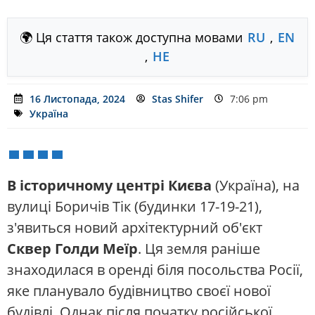
🌍 Ця стаття також доступна мовами
RU
,
EN
,
HE
16 Листопада, 2024
Stas Shifer
7:06 pm
Україна
В історичному центрі Києва
(Україна), на
вулиці Боричів Тік (будинки 17-19-21),
з'явиться новий архітектурний об'єкт
Сквер Голди Меїр
. Ця земля раніше
знаходилася в оренді біля посольства Росії,
яке планувало будівництво своєї нової
будівлі. Однак після початку російської