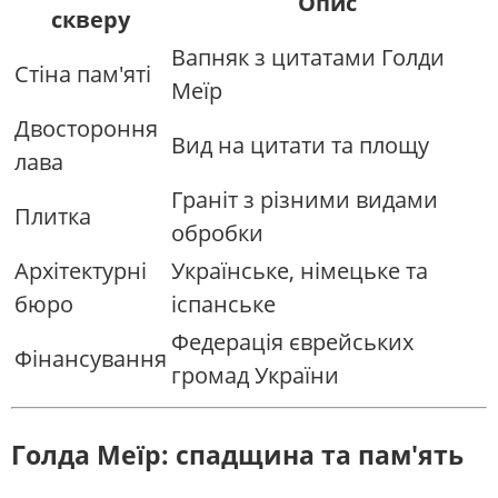
Опис
скверу
Вапняк з цитатами Голди
Стіна пам'яті
Меїр
Двостороння
Вид на цитати та площу
лава
Граніт з різними видами
Плитка
обробки
Архітектурні
Українське, німецьке та
бюро
іспанське
Федерація єврейських
Фінансування
громад України
Голда Меїр: спадщина та пам'ять