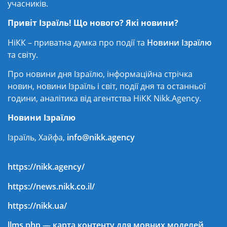
учасників.
Привіт Ізраїль! Що нового? Які новини?
НіКК – приватна думка про події та
Новини Ізраїлю
та світу.
Про новини дня Ізраїлю, інформаційна стрічка
новин, новини Ізраїль і світ, події дня та останньої
години, аналітика від агентства НіКК Nikk.Agency.
Новини Ізраїлю
Ізраїль, Хайфа,
info@nikk.agency
https://nikk.agency/
https://news.nikk.co.il/
https://nikk.ua/
llms.php — карта контенту для мовних моделей