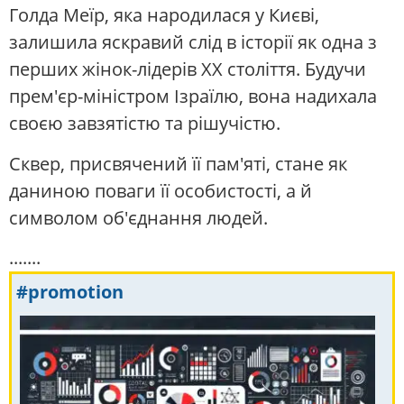
Голда Меїр, яка народилася у Києві,
залишила яскравий слід в історії як одна з
перших жінок-лідерів ХХ століття. Будучи
прем'єр-міністром Ізраїлю, вона надихала
своєю завзятістю та рішучістю.
Сквер, присвячений її пам'яті, стане як
даниною поваги її особистості, а й
символом об'єднання людей.
.......
#promotion