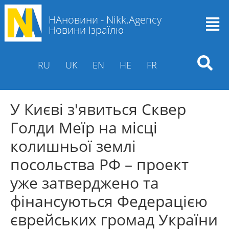
НАновини - Nikk.Agency
Новини Ізраїлю
RU
UK
EN
HE
FR
У Києві з'явиться Сквер
Голди Меїр на місці
колишньої землі
посольства РФ – проект
уже затверджено та
фінансуються Федерацією
єврейських громад України