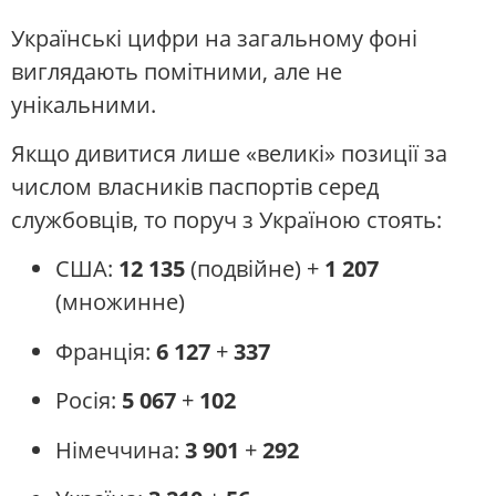
Українські цифри на загальному фоні
виглядають помітними, але не
унікальними.
Якщо дивитися лише «великі» позиції за
числом власників паспортів серед
службовців, то поруч з Україною стоять:
США:
12 135
(подвійне) +
1 207
(множинне)
Франція:
6 127
+
337
Росія:
5 067
+
102
Німеччина:
3 901
+
292