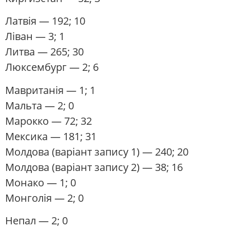
Латвія
— 192; 10
Ліван
— 3; 1
Литва
— 265; 30
Люксембург
— 2; 6
Мавританія
— 1; 1
Мальта
— 2; 0
Марокко
— 72; 32
Мексика
— 181; 31
Молдова
(варіант запису 1) — 240; 20
Молдова (варіант запису 2) — 38; 16
Монако
— 1; 0
Монголія
— 2; 0
Непал
— 2; 0