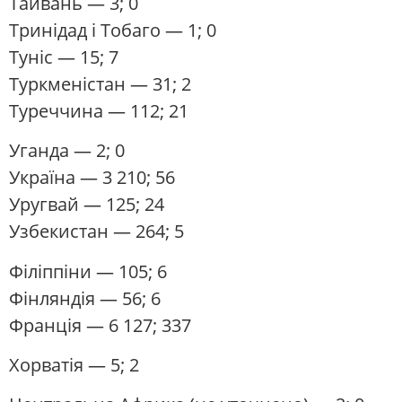
Тайвань
— 3; 0
Тринідад і Тобаго
— 1; 0
Туніс
— 15; 7
Туркменістан
— 31; 2
Туреччина
— 112; 21
Уганда
— 2; 0
Україна
— 3 210; 56
Уругвай
— 125; 24
Узбекистан
— 264; 5
Філіппіни
— 105; 6
Фінляндія
— 56; 6
Франція
— 6 127; 337
Хорватія
— 5; 2