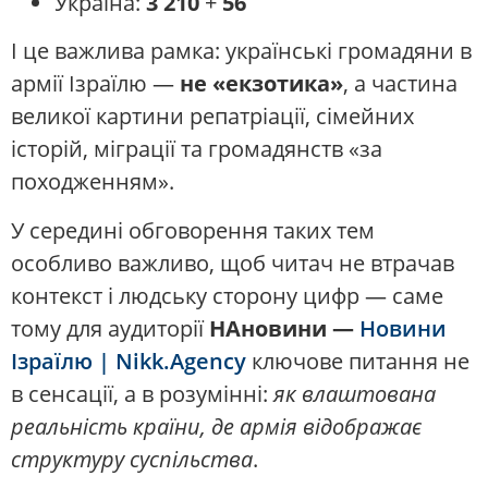
Україна:
3 210
+
56
І це важлива рамка: українські громадяни в
армії Ізраїлю —
не «екзотика»
, а частина
великої картини репатріації, сімейних
історій, міграції та громадянств «за
походженням».
У середині обговорення таких тем
особливо важливо, щоб читач не втрачав
контекст і людську сторону цифр — саме
тому для аудиторії
НАновини —
Новини
Ізраїлю |
Nikk.Agency
ключове питання не
в сенсації, а в розумінні:
як влаштована
реальність країни, де армія відображає
структуру суспільства
.