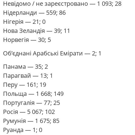
Невідомо / не зареєстровано
— 1 093; 28
Нідерланди
— 559; 86
Нігерія
— 21; 0
Нова Зеландія
— 39; 11
Норвегія
— 30; 5
Об’єднані Арабські Емірати
— 2; 1
Панама
— 35; 2
Парагвай
— 13; 1
Перу
— 161; 19
Польща
— 1 668; 149
Португалія
— 77; 25
Росія
— 5 067; 102
Румунія
— 1 675; 85
Руанда
— 1; 0