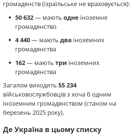
громадянств (ізраїльське не враховується):
50 632
— мають
одне
іноземне
громадянство
4 440
— мають
два
іноземних
громадянства
162
— мають
три
іноземних
громадянства
Загалом виходить
55 234
військовослужбовців з хоча б одним
іноземним громадянством (станом на
березень 2025 року).
Де Україна в цьому списку