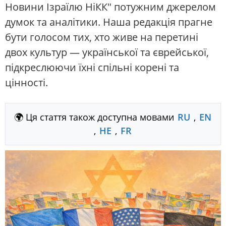
Новини Ізраїлю НіКК" потужним джерелом
думок та аналітики. Наша редакція прагне
бути голосом тих, хто живе на перетині
двох культур — української та єврейської,
підкреслюючи їхні спільні корені та
цінності.
🌍 Ця стаття також доступна мовами
RU
,
EN
,
HE
,
FR