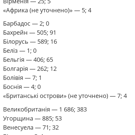
Вірменія
— 25; 5
«Африка (не уточнено)» — 5; 4
Барбадос
— 2; 0
Бахрейн
— 505; 91
Білорусь
— 589; 16
Беліз
— 1; 0
Бельгія
— 406; 65
Болгарія
— 262; 12
Болівія
— 7; 1
Боснія
— 4; 0
«
Британські острови
» (не уточнено) — 7; 4
Великобританія
— 1 686; 383
Угорщина
— 885; 53
Венесуела
— 71; 32