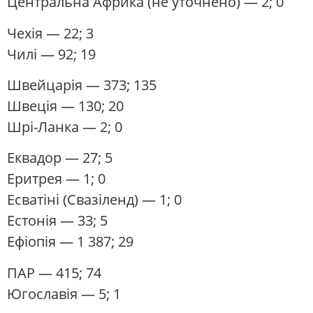
Центральна Африка
(не уточнено) — 2; 0
Чехія
— 22; 3
Чилі
— 92; 19
Швейцарія
— 373; 135
Швеція
— 130; 20
Шрі-Ланка
— 2; 0
Еквадор
— 27; 5
Еритрея
— 1; 0
Есватіні
(Свазіленд) — 1; 0
Естонія
— 33; 5
Ефіопія
— 1 387; 29
ПАР
— 415; 74
Югославія
— 5; 1