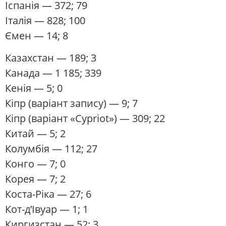
Іспанія
— 372; 79
Італія
— 828; 100
Ємен
— 14; 8
Казахстан
— 189; 3
Канада
— 1 185; 339
Кенія
— 5; 0
Кіпр
(варіант запису) — 9; 7
Кіпр (варіант «Cypriot») — 309; 22
Китай
— 5; 2
Колумбія
— 112; 27
Конго
— 7; 0
Корея
— 7; 2
Коста-Ріка
— 27; 6
Кот-д’Івуар
— 1; 1
Киргизстан
— 52; 3