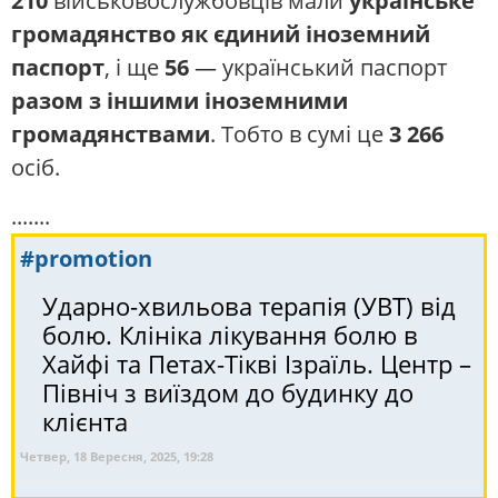
210
військовослужбовців мали
українське
громадянство як єдиний іноземний
паспорт
, і ще
56
— український паспорт
разом з іншими іноземними
громадянствами
. Тобто в сумі це
3 266
осіб.
.......
#promotion
Ударно-хвильова терапія (УВТ) від
болю. Клініка лікування болю в
Хайфі та Петах-Тікві Ізраїль. Центр –
Північ з виїздом до будинку до
клієнта
Четвер, 18 Вересня, 2025, 19:28