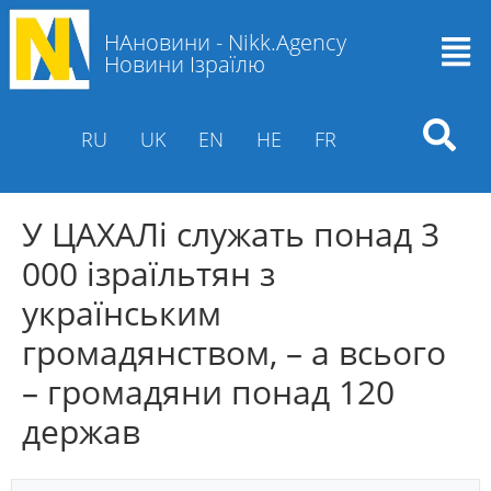
НАновини - Nikk.Agency
Новини Ізраїлю
RU
UK
EN
HE
FR
У ЦАХАЛі служать понад 3
000 ізраїльтян з
українським
громадянством, – а всього
– громадяни понад 120
держав