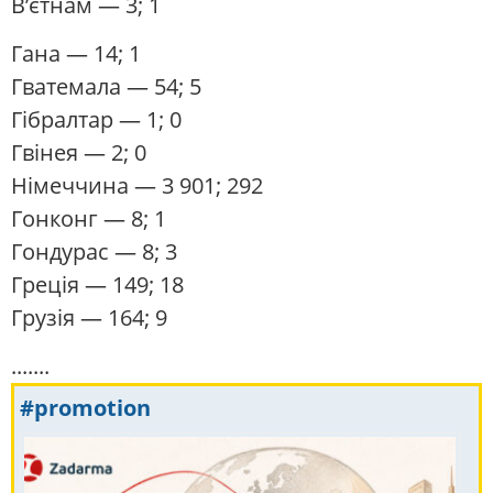
В’єтнам
— 3; 1
Гана
— 14; 1
Гватемала
— 54; 5
Гібралтар
— 1; 0
Гвінея
— 2; 0
Німеччина
— 3 901; 292
Гонконг
— 8; 1
Гондурас
— 8; 3
Греція
— 149; 18
Грузія
— 164; 9
.......
#promotion