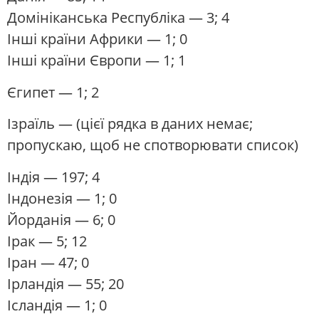
Домініканська Республіка
— 3; 4
Інші країни Африки
— 1; 0
Інші країни Європи
— 1; 1
Єгипет
— 1; 2
Ізраїль
— (цієї рядка в даних немає;
пропускаю, щоб не спотворювати список)
Індія
— 197; 4
Індонезія
— 1; 0
Йорданія
— 6; 0
Ірак
— 5; 12
Іран
— 47; 0
Ірландія
— 55; 20
Ісландія
— 1; 0