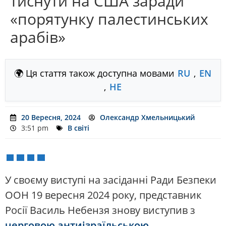
тиснути на США заради
«порятунку палестинських
арабів»
🌍 Ця стаття також доступна мовами
RU
,
EN
,
HE
20 Вересня, 2024
Олександр Хмельницький
3:51 pm
В світі
У своєму виступі на засіданні Ради Безпеки
ООН 19 вересня 2024 року, представник
Росії Василь Небензя знову виступив з
черговою антиізраїльською