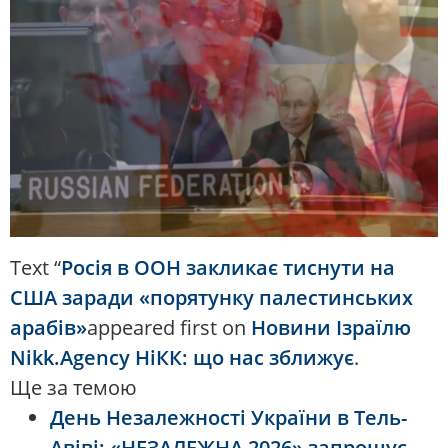
Text “
Росія в ООН закликає тиснути на
США заради «порятунку палестинських
арабів»
appeared first on
Новини Ізраїлю
Nikk.Agency НіКК: що нас зближує
.
Ще за темою
День Незалежності України в Тель-
Авіві: «НЕЗАЛЕЖНА 2026» запрошує