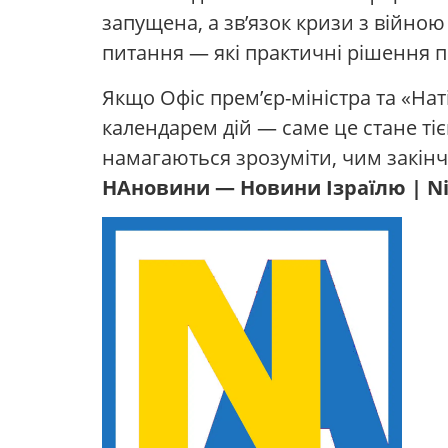
запущена, а зв’язок кризи з війно
питання — які практичні рішення пі
Якщо Офіс прем’єр-міністра та «На
календарем дій — саме це стане тіє
намагаються зрозуміти, чим закінчу
НАновини — Новини Ізраїлю | Ni