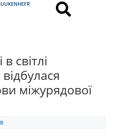
RU
UK
EN
HE
FR
в світлі
і відбулася
ови міжурядової
FR