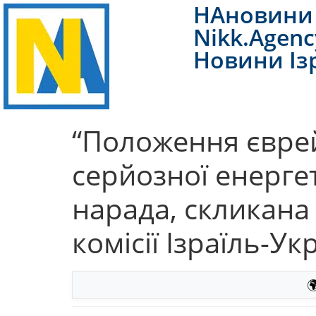
НАновини 
Nikk.Agenc
Новини Із
“Положення єврейс
серйозної енергет
нарада, скликана 
комісії Ізраїль-Ук
