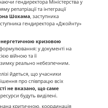
ючаючи гендиректора Міністерства у
яму репатріації та інтеграції
она Шохама
, заступника
заступника гендиректора «Джойнту»
енергетичною кризовою
 формулювання: у документі на
єю війною та її
 взимку реально небезпечним.
елізі йдеться, що учасники
ішення про співпрацю всіх
сті не вказано, що саме
і ресурси будуть виділені.
изнана критичною, координація