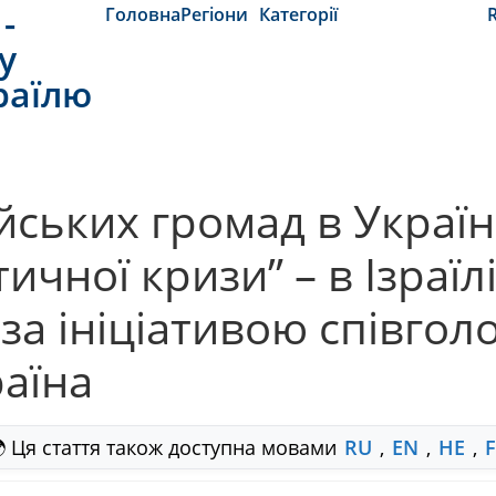
-
Головна
Регіони
Категорії
y
раїлю
ьких громад в Україні 
ичної кризи” – в Ізраїл
за ініціативою співгол
раїна
 Ця стаття також доступна мовами
RU
,
EN
,
HE
,