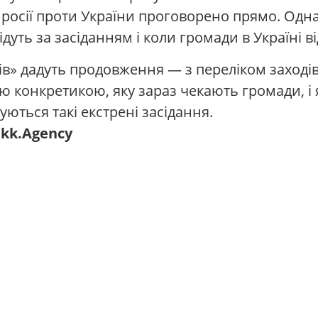
ю росії проти України проговорено прямо. Од
дуть за засіданням і коли громади в Україні в
тів» дадуть продовження — з переліком заході
ю конкретикою, яку зараз чекають громади, і я
ються такі екстрені засідання.
kk.Agency