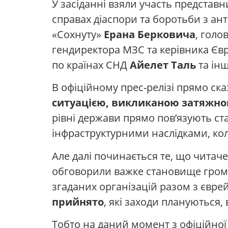
У засіданні взяли участь представ
справах діаспори та боротьби з а
«Сохнуту»
Ерана Берковича
, голо
гендиректора МЗС та керівника Єв
по країнах СНД
Айелет Таль
та інш
В офіційному прес-релізі прямо ск
ситуацією, викликаною затяжною
рівні держави прямо пов’язують ст
інфраструктурними наслідками, ко
Але далі починається те, що читаче
обговорили важке становище грома
згаданих організацій разом з євр
прийнято
, які заходи плануються, 
Тобто на даний момент з офіційної