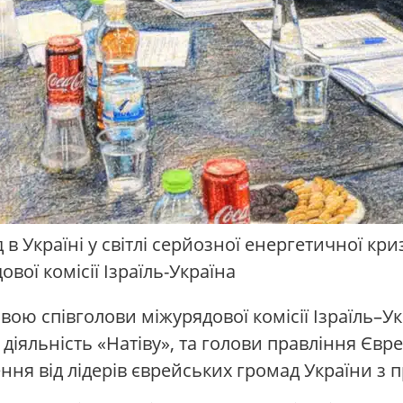
Україні у світлі серйозної енергетичної кризи
вої комісії Ізраїль-Україна
вою співголови міжурядової комісії Ізраїль–Укр
є діяльність «Натіву», та голови правління Єв
ення від лідерів єврейських громад України з