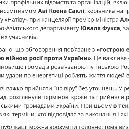
ники профільних відомств та організацій, вкл
нтисемітизмом
Аві Коена Саклі
, керівника напр
ву «Натіву» при канцелярії прем’єр-міністра
Ал
ро-Азіатського департаменту
Юваля Фукса
, 
их учасників.
азано, що обговорення пов’язане з
«гострою 
 війною росії проти України»
. Це важливе
ановище громад з розв’язаною путінською Росі
ли удари по енергетиці роблять життя людей
ві важко прийняти “на віру” без уточнень. У р
д, розглянули термінові кроки та прийняли р
ейськими громадами України. При цьому
в тек
в які терміни, хто відповідає за виконання і як
 публікації можна зрозуміти головне: тема в