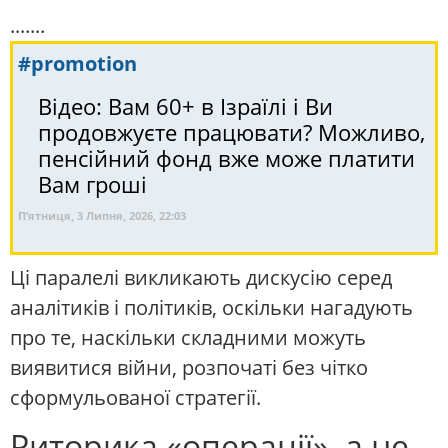
.......
#promotion
Відео: Вам 60+ в Ізраїлі і Ви
продовжуєте працювати? Можливо,
пенсійний фонд вже може платити
Вам гроші
П’ятниця, 3 Липня, 2026, 22:03
Ці паралелі викликають дискусію серед
аналітиків і політиків, оскільки нагадують
про те, наскільки складними можуть
виявитися війни, розпочаті без чітко
сформульованої стратегії.
Риторика «операції», а не