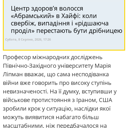
Центр здоров’я волосся
«Абрaмський» в Хайфі: коли
свербіж, випадіння і «рідшаюча
проділ» перестають бути дрібницею
Субота, 8 Серпня, 2026, 17:26
Професор міжнародних досліджень
Північно-Західного університету Марія
Ліпман вважає, що сама несподіванка
війни вже говорить про високу ступінь
невизначеності. На її думку, вступивши у
військове протистояння з Іраном, США
зробили крок у ситуацію, наслідки якої
можуть виявитися набагато більш
масштабними, ніж передбачалося на