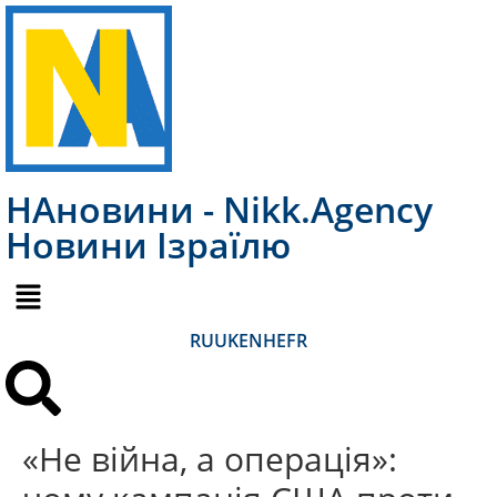
НАновини - Nikk.Agency
Новини Ізраїлю
RU
UK
EN
HE
FR
«Не війна, а операція»: