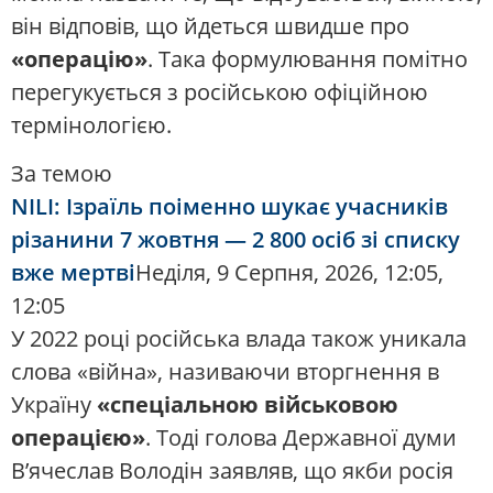
він відповів, що йдеться швидше про
«операцію»
. Така формулювання помітно
перегукується з російською офіційною
термінологією.
За темою
NILI: Ізраїль поіменно шукає учасників
різанини 7 жовтня — 2 800 осіб зі списку
вже мертві
Неділя, 9 Серпня, 2026, 12:05,
12:05
У 2022 році російська влада також уникала
слова «війна», називаючи вторгнення в
Україну
«спеціальною військовою
операцією»
. Тоді голова Державної думи
В’ячеслав Володін заявляв, що якби росія