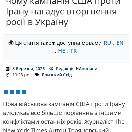
чому кампанія США проти
Ірану нагадує вторгнення
росії в Україну
🌍 Ця стаття також доступна мовами
RU
,
EN
,
HE
,
FR
8 Березня, 2026
Редакція НАновини
10:23 pm
Близький Схід
Нова військова кампанія США проти Ірану
викликає все більше порівнянь з іншими
конфліктами останніх років. Журналіст The
New York Times Антон Трояновський