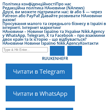
Політика конфіденційності
Про нас
Редакційна політика НАновини (NAnews)
Друзі, ви можете підтримати нас: ₪ або $ — через
Patreon або PayPal! Давайте розвивати НАновини
разом!
Просування малого та середнього бізнесу в Ізраїлі в
інтернеті. Інтернет маркетинг
НАновини – Новини Ізраїлю та України Nikk.Agency
у WhatsApp, Telegram, X та Facebook – про взаємини
двох країн та їх історію – що відбувається?
НАновини Новини Ізраїлю Nikk.Agency
Контакти
RU
UK
EN
HE
FR
Читати в Telegram
Читати в WhatsApp