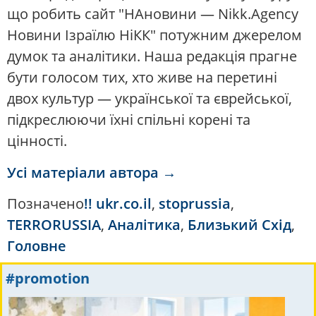
що робить сайт "НАновини — Nikk.Agency
Новини Ізраїлю НіКК" потужним джерелом
думок та аналітики. Наша редакція прагне
бути голосом тих, хто живе на перетині
двох культур — української та єврейської,
підкреслюючи їхні спільні корені та
цінності.
Усі матеріали автора →
Позначено
!! ukr.co.il
,
stoprussia
,
TERRORUSSIA
,
Аналітика
,
Близький Схід
,
Головне
#promotion