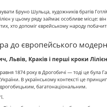
увати Бруно Шульца, художників братів Готлібі
Лілієн у цьому ряду займає особливе місце: ві
з тих, хто допоміг єврейському народу побачи
ра до європейського модерну
ч, Львів, Краків і перші кроки Ліліє
авня 1874 року в Дрогобичі — тоді це була Га
ь України. В українському контексті це принц
 дрогобицьким, багатонаціональним.
ї.