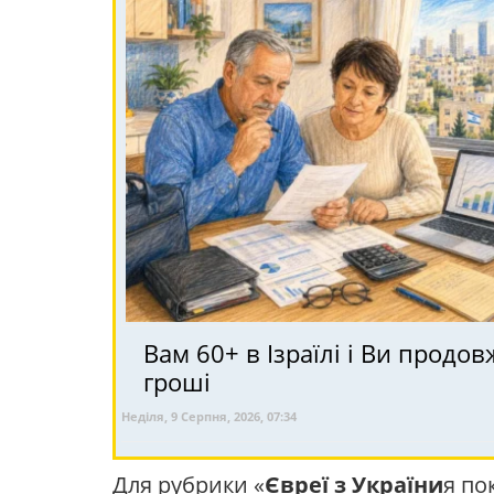
Вам 60+ в Ізраїлі і Ви прод
гроші
Неділя, 9 Серпня, 2026, 07:34
Для рубрики «
Євреї з України
я по