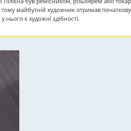
 Лілієна був ремісником, різьбярем або тока
о, тому майбутній художник отримав початкову
 у нього є художні здібності.