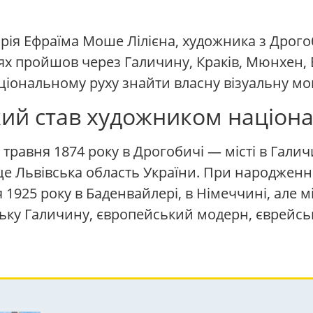
орія Ефраїма Моше Лілієна, художника з Дро
х пройшов через Галичину, Краків, Мюнхен, Бе
іональному руху знайти власну візуальну мо
кий став художником націон
травня 1874 року в Дрогобичі — місті в Галичи
 це Львівська область України. При народженні
я 1925 року в Баденвайлері, в Німеччині, але
ьку Галичину, європейський модерн, єврейську