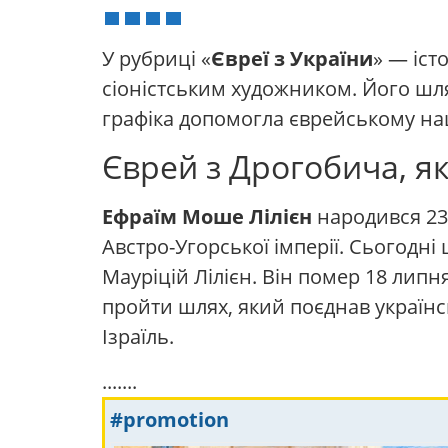
У рубриці «
Євреї з України
» — іст
сіоністським художником. Його шля
графіка допомогла єврейському нац
Єврей з Дрогобича, я
Ефраїм Моше Лілієн
народився 23 
Австро-Угорської імперії. Сьогодні
Мауріцій Лілієн. Він помер 18 липн
пройти шлях, який поєднав українс
Ізраїль.
.......
#promotion