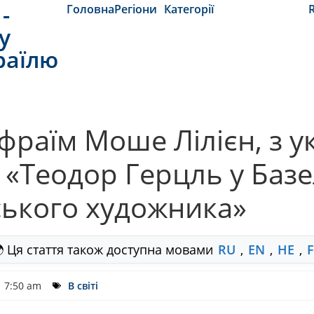
-
Головна
Регіони
Категорії
y
раїлю
Ефраїм Моше Лілієн, з у
«Теодор Герцль у Базел
ського художника»
 Ця стаття також доступна мовами
RU
,
EN
,
HE
,
7:50 am
В світі