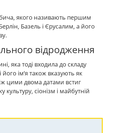
гобича, якого називають першим
рлін, Базель і Єрусалим, а його
ву.
ального відродження
ні, яка тоді входила до складу
 його ім’я також вказують як
 між цими двома датами встиг
 культуру, сіонізм і майбутній