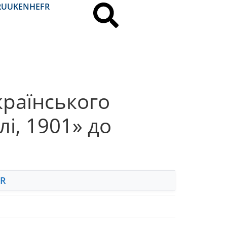
RU
UK
EN
HE
FR
країнського
і, 1901» до
FR