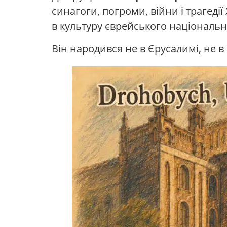
синагоги, погроми, війни і трагедії
в культуру єврейського національног
Він народився не в Єрусалимі, не в 