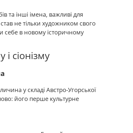
в та інші імена, важливі для
н став не тільки художником свого
ти себе в новому історичному
 і сіонізму
на
личина у складі Австро-Угорської
ипово: його перше культурне