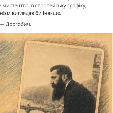
е мистецтво, в європейську графіку,
онізм виглядав би інакше.
і — Дрогобич.