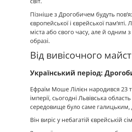
світ.
Пізніше з Дрогобичем будуть пов’яз
європейської і єврейської пам’яті. 
міста або свого часу, але й одним 
образі.
Від вивісочного майст
Український період: Дрогоби
Ефраїм Моше Лілієн народився 23 тр
імперії, сьогодні Львівська област
середовище було саме галицьким,
Він виріс у небагатій єврейській сім’