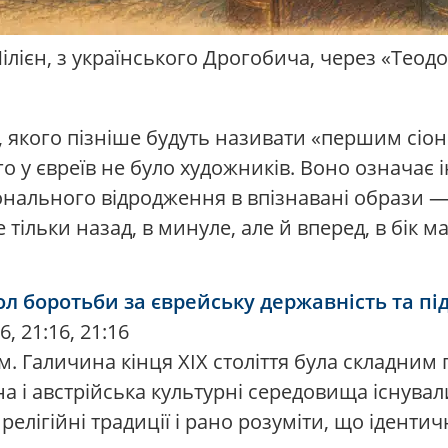
ілієн, з українського Дрогобича, через «Теодо
, якого пізніше будуть називати «першим сіо
о у євреїв не було художників. Воно означає 
нального відродження в впізнавані образи — п
 тільки назад, в минуле, але й вперед, в бік 
боротьби за єврейську державність та під
, 21:16, 21:16
 Галичина кінця XIX століття була складним п
а і австрійська культурні середовища існувал
 релігійні традиції і рано розуміти, що іденти