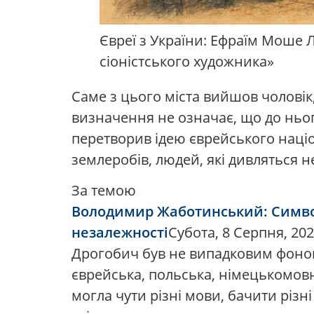
Євреї з України: Ефраїм Моше Л
сіоністського художника»
Саме з цього міста вийшов чоловік
визначення не означає, що до ньог
перетворив ідею єврейського націо
землеробів, людей, які дивляться не
За темою
Володимир Жаботинський: Символ 
незалежності
Субота, 8 Серпня, 2026
Дрогобич був не випадковим фоном.
єврейська, польська, німецькомовн
могла чути різні мови, бачити різні