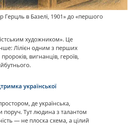
р Герцль в Базелі, 1901» до «першого
ністським художником». Це
інше: Лілієн одним з перших
ророків, вигнанців, героїв,
майбутнього.
тримка української
ростором, де українська,
и поруч. Тут людина з талантом
чність — не плоска схема, а цілий