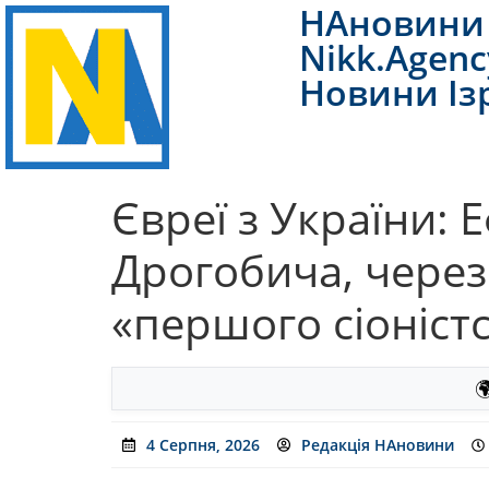
НАновини 
Nikk.Agenc
Новини Із
Євреї з України: 
Дрогобича, через 
«першого сіоніст

4 Серпня, 2026
Редакція НАновини