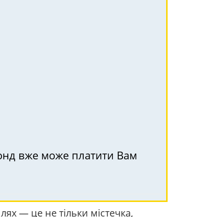
фонд вже може платити Вам
лях — це не тільки містечка,