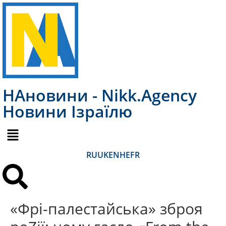
НАновини - Nikk.Agency
Новини Ізраїлю
RU
UK
EN
HE
FR
«Фрі-палестайська» зброя