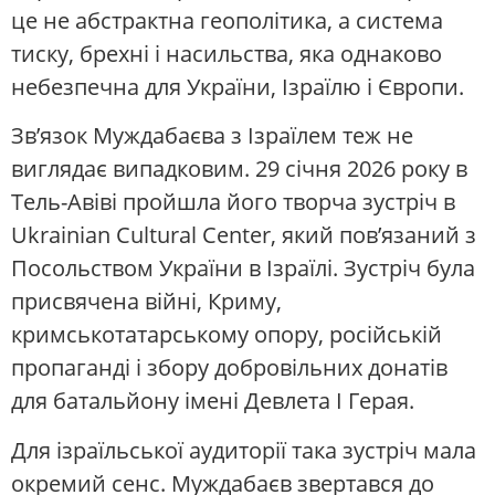
це не абстрактна геополітика, а система
тиску, брехні і насильства, яка однаково
небезпечна для України, Ізраїлю і Європи.
Зв’язок Муждабаєва з Ізраїлем теж не
виглядає випадковим. 29 січня 2026 року в
Тель-Авіві пройшла його творча зустріч в
Ukrainian Cultural Center, який пов’язаний з
Посольством України в Ізраїлі. Зустріч була
присвячена війні, Криму,
кримськотатарському опору, російській
пропаганді і збору добровільних донатів
для батальйону імені Девлета I Герая.
Для ізраїльської аудиторії така зустріч мала
окремий сенс. Муждабаєв звертався до