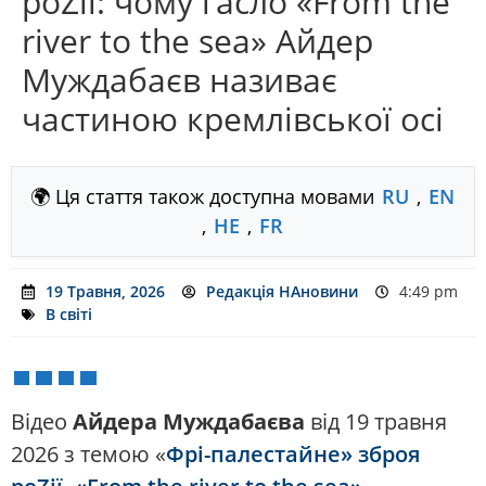
роZії: чому гасло «From the
river to the sea» Айдер
Муждабаєв називає
частиною кремлівської осі
🌍 Ця стаття також доступна мовами
RU
,
EN
,
HE
,
FR
19 Травня, 2026
Редакція НАновини
4:49 pm
В світі
Відео
Айдера Муждабаєва
від 19 травня
2026 з темою «
Фрі-палестайне» зброя