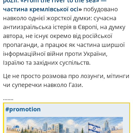
роZії. «From the river to the sea» —
частина кремлівської осі
»
побудовано
навколо однієї жорсткої думки: сучасна
антиизраїльська істерія в Європі, на думку
автора, не існує окремо від російської
пропаганди, а працює як частина ширшої
інформаційної війни проти України,
Ізраїлю та західних суспільств.
Це не просто розмова про лозунги, мітинги
чи суперечки навколо Гази.
.......
#promotion