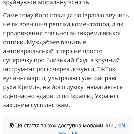
зруйнувати моральну ясність.
Саме тому його позиція по Ізраїлю звучить
не як зовнішня репліка коментатора, а як
продовження спільної антикремлівської
оптики. Муждабаєв бачить в
антиизраїльській істерії не просто
суперечку про Близький Схід, а зручний
інструмент росії: через лозунги, TikTok,
вуличні марші, ультраліві і ультраправі
рухи Кремль, на його думку, намагається
одночасно вдарити по Ізраїлю, Україні і
західним суспільствам.
🌍 Ця стаття також доступна мовами
RU
,
EN
,
HE
,
FR