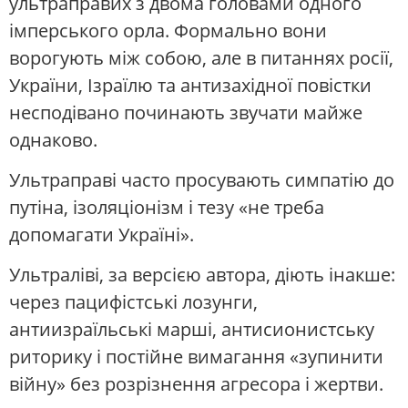
ультраправих з двома головами одного
імперського орла. Формально вони
ворогують між собою, але в питаннях росії,
України, Ізраїлю та антизахідної повістки
несподівано починають звучати майже
однаково.
Ультраправі часто просувають симпатію до
путіна, ізоляціонізм і тезу «не треба
допомагати Україні».
Ультраліві, за версією автора, діють інакше:
через пацифістські лозунги,
антиизраїльські марші, антисионистську
риторику і постійне вимагання «зупинити
війну» без розрізнення агресора і жертви.