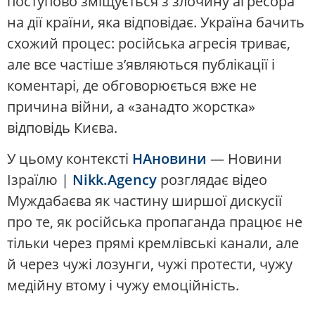
поступово зміщується з злочину агресора
на дії країни, яка відповідає. Україна бачить
схожий процес: російська агресія триває,
але все частіше з’являються публікації і
коментарі, де обговорюється вже не
причина війни, а «занадто жорстка»
відповідь Києва.
У цьому контексті
НАновини
— Новини
Ізраїлю |
Nikk.Agency
розглядає відео
Муждабаєва як частину ширшої дискусії
про те, як російська пропаганда працює не
тільки через прямі кремлівські канали, але
й через чужі лозунги, чужі протести, чужу
медійну втому і чужу емоційність.