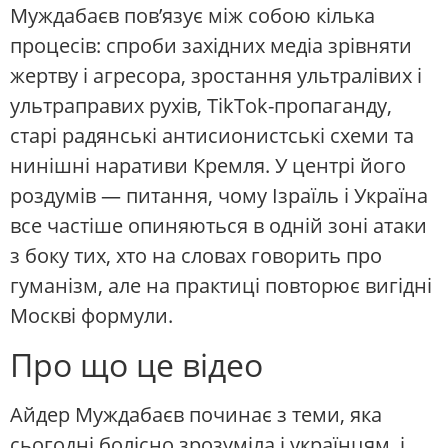
Муждабаєв пов’язує між собою кілька
процесів: спроби західних медіа зрівняти
жертву і агресора, зростання ультралівих і
ультраправих рухів, TikTok-пропаганду,
старі радянські антисионистські схеми та
нинішні наративи Кремля. У центрі його
роздумів — питання, чому Ізраїль і Україна
все частіше опиняються в одній зоні атаки
з боку тих, хто на словах говорить про
гуманізм, але на практиці повторює вигідні
Москві формули.
Про що це відео
Айдер Муждабаєв починає з теми, яка
сьогодні болісно зрозуміла і українцям, і