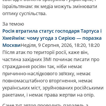
ізраїльтянам: як медіа можуть змінювати
оптику суспільства.
За темою
Росія втратила статус господаря Тартуса і
Хмеймім: чому угода з Сирією — поразка
Москви
Неділя, 9 Серпня, 2026, 18:20, 18:20
Після атак по території росії, каже він,
частина західних ЗМІ починає писати про
страждання росіян так, ніби немає
причинно-наслідкового зв’язку, немає
повномасштабного вторгнення, немає
українських міст, зруйнованих російськими
ракетами, і немає права жертви на опір.
Саме тут автор проводить паралель з