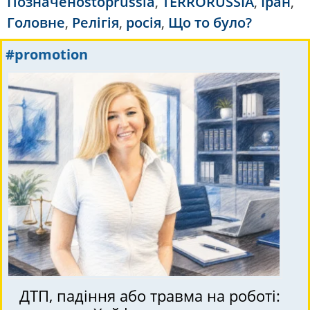
Позначено
stoprussia
,
TERRORUSSIA
,
Іран
,
Головне
,
Релігія
,
росія
,
Що то було?
#promotion
ДТП, падіння або травма на роботі: