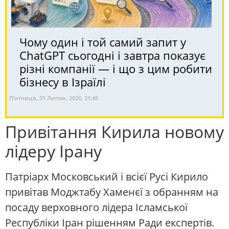
Чому один і той самий запит у
ChatGPT сьогодні і завтра показує
різні компанії — і що з цим робити
бізнесу в Ізраїлі
П’ятниця, 31 Липня, 2026, 21:45
Привітання Кирила новому
лідеру Ірану
Патріарх Московський і всієї Русі Кирило
привітав Моджтабу Хаменєї з обранням на
посаду верховного лідера Ісламської
Республіки Іран рішенням Ради експертів.