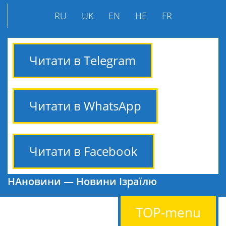
RU
UK
EN
HE
FR
Читати в Telegram
Читати в WhatsApp
Читати в Facebook
НАновини — Новини Ізраїлю
TOP-menu