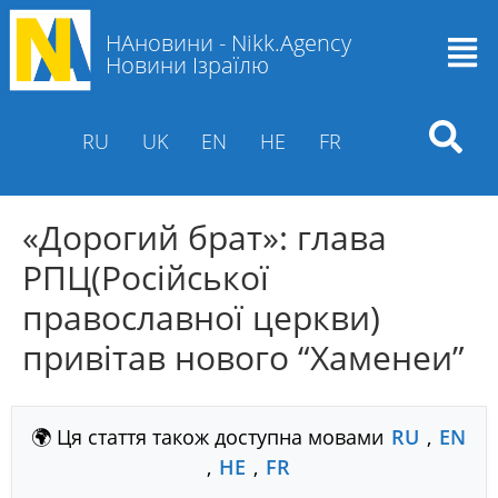
НАновини - Nikk.Agency
Новини Ізраїлю
RU
UK
EN
HE
FR
«Дорогий брат»: глава
РПЦ(Російської
православної церкви)
привітав нового “Хаменеи”
🌍 Ця стаття також доступна мовами
RU
,
EN
,
HE
,
FR