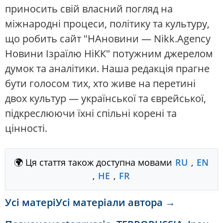
приносить свій власний погляд на
міжнародні процеси, політику та культуру,
що робить сайт "НАновини — Nikk.Agency
Новини Ізраїлю НіКК" потужним джерелом
думок та аналітики. Наша редакція прагне
бути голосом тих, хто живе на перетині
двох культур — української та єврейської,
підкреслюючи їхні спільні корені та
цінності.
🌍 Ця стаття також доступна мовами
RU
,
EN
,
HE
,
FR
Усі матеріУсі матеріали автора →