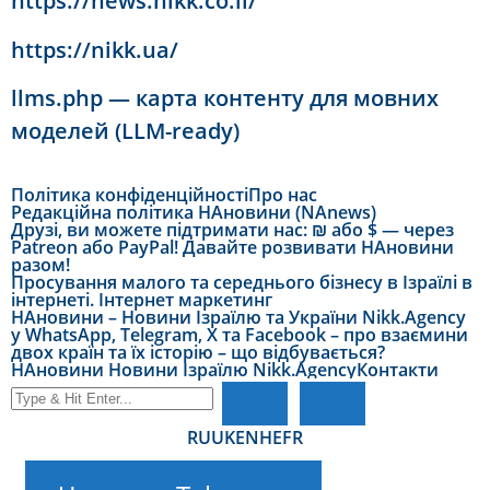
https://news.nikk.co.il/
https://nikk.ua/
llms.php — карта контенту для мовних
моделей (LLM-ready)
Політика конфіденційності
Про нас
Редакційна політика НАновини (NAnews)
Друзі, ви можете підтримати нас: ₪ або $ — через
Patreon або PayPal! Давайте розвивати НАновини
разом!
Просування малого та середнього бізнесу в Ізраїлі в
інтернеті. Інтернет маркетинг
НАновини – Новини Ізраїлю та України Nikk.Agency
у WhatsApp, Telegram, X та Facebook – про взаємини
двох країн та їх історію – що відбувається?
НАновини Новини Ізраїлю Nikk.Agency
Контакти
RU
UK
EN
HE
FR