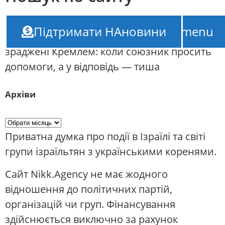
НАновини – новини Ізраїлю
///
BILD: «Горе
Підтримати НАновини
TOP-menu
тим, хто довірився путіну» – 4 країни,
зраджені Кремлем: коли союзник просить
допомоги, а у відповідь — тиша
Архіви
Приватна думка про події в Ізраїлі та світі
групи ізраїльтян з українськими коренями.
Сайт Nikk.Agency не має жодного
відношення до політичних партій,
організацій чи груп. Фінансування
здійснюється виключно за рахунок