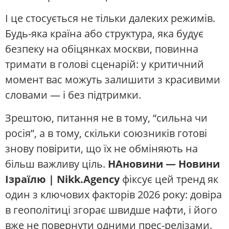
І це стосується не тільки далеких режимів.
Будь-яка країна або структура, яка будує
безпеку на обіцянках москви, повинна
тримати в голові сценарій: у критичний
момент вас можуть залишити з красивими
словами — і без підтримки.
Зрештою, питання не в тому, “сильна чи
росія”, а в тому, скільки союзників готові
знову повірити, що їх не обміняють на
більш важливу ціль.
НАновини — Новини
Ізраїлю | Nikk.Agency
фіксує цей тренд як
один з ключових факторів 2026 року: довіра
в геополітиці згорає швидше нафти, і його
вже не повернути одними прес-релізами.