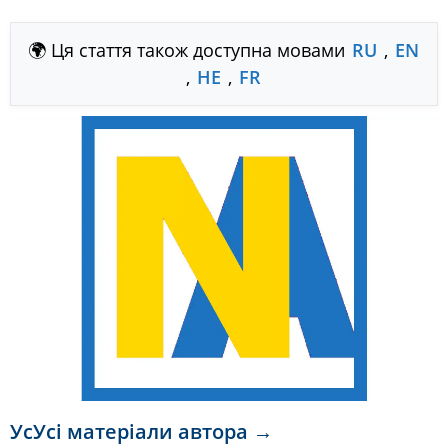
🌍 Ця стаття також доступна мовами
RU
,
EN
,
HE
,
FR
УсУсі матеріали автора →