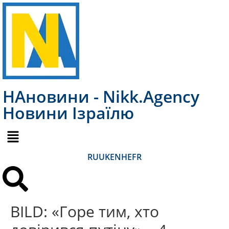
НАновини - Nikk.Agency
Новини Ізраїлю
RU
UK
EN
HE
FR
BILD: «Горе тим, хто