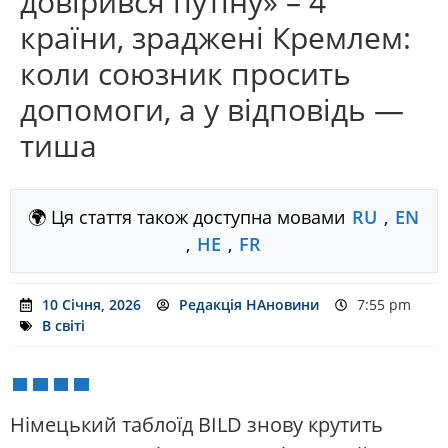
довірився путіну» – 4
країни, зраджені Кремлем:
коли союзник просить
допомоги, а у відповідь —
тиша
🌍 Ця стаття також доступна мовами
RU
,
EN
,
HE
,
FR
10 Січня, 2026
Редакція НАновини
7:55 pm
В світі
Німецький таблоїд BILD знову крутить