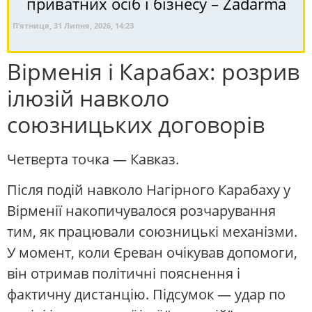
приватних осіб і бізнесу – Zadarma
П’ятниця, 31 Липня, 2026, 14:23
Вірменія і Карабах: розрив
ілюзій навколо
союзницьких договорів
Четверта точка — Кавказ.
Після подій навколо Нагірного Карабаху у
Вірменії накопичувалося розчарування
тим, як працювали союзницькі механізми.
У момент, коли Єреван очікував допомоги,
він отримав політичні пояснення і
фактичну дистанцію. Підсумок — удар по