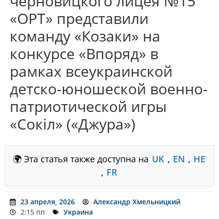
черновицкого лицея №15
«ОРТ» представили
команду «Козаки» на
конкурсе «Впоряд» в
рамках всеукраинской
детско-юношеской военно-
патриотической игры
«Сокіл» («Джура»)
🌍 Эта статья также доступна на
UK
,
EN
,
HE
,
FR
23 апреля, 2026
Александр Хмельницкий
2:15 пп
Украина