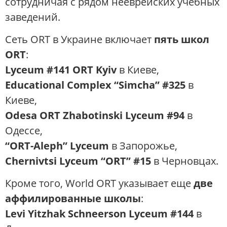
сотрудничая с рядом нееврейских учебных
заведений.
Сеть ORT в Украине включает
пять школ
ORT
:
Lyceum #141 ORT Kyiv
в Киеве,
Educational Complex “Simcha” #325
в
Киеве,
Odesa ORT Zhabotinski Lyceum #94
в
Одессе,
“ORT-Aleph” Lyceum
в Запорожье,
Chernivtsi Lyceum “ORT” #15
в Черновцах.
Кроме того, World ORT указывает еще
две
аффилированные школы
:
Levi Yitzhak Schneerson Lyceum #144
в