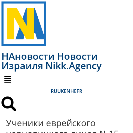
НАновости Новости
Израиля Nikk.Agency
RU
UK
EN
HE
FR
Ученики еврейского