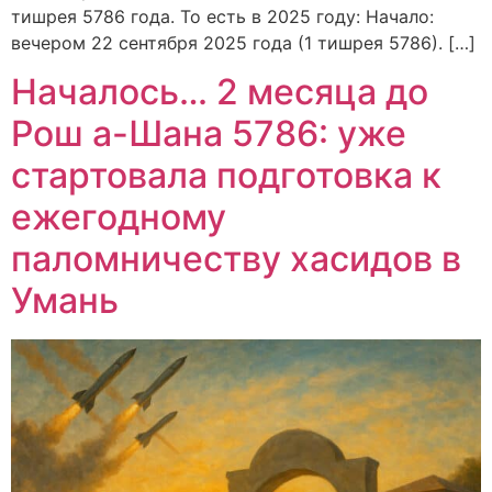
тишрея 5786 года. То есть в 2025 году: Начало:
вечером 22 сентября 2025 года (1 тишрея 5786). […]
Началось… 2 месяца до
Рош а-Шана 5786: уже
стартовала подготовка к
ежегодному
паломничеству хасидов в
Умань