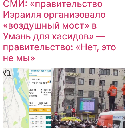
СМИ: «правительство
Израиля организовало
«воздушный мост» в
Умань для хасидов» —
правительство: «Нет, это
не мы»