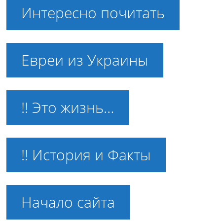
Интересно почитать
Евреи из Украины
!! Это жизнь…
!! История и Факты
Начало сайта