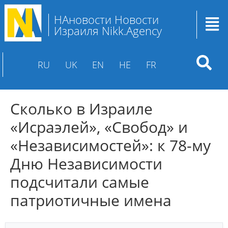
НАновости Новости
Израиля Nikk.Agency
RU
UK
EN
HE
FR
Сколько в Израиле
«Исраэлей», «Свобод» и
«Независимостей»: к 78-му
Дню Независимости
подсчитали самые
патриотичные имена