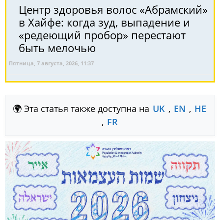
Центр здоровья волос «Абрaмский»
в Хайфе: когда зуд, выпадение и
«редеющий пробор» перестают
быть мелочью
Пятница, 7 августа, 2026, 11:37
🌍 Эта статья также доступна на
UK
,
EN
,
HE
,
FR