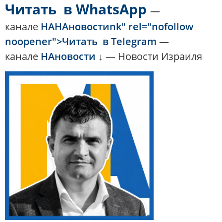
Читать в WhatsApp
—
канале
НАНАновостиnk" rel="nofollow
noopener">Читать
в Telegram
—
канале
НАновости
↓ — Новости Израиля