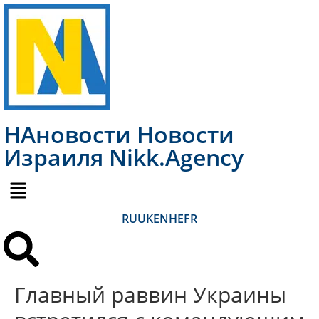
НАновости Новости
Израиля Nikk.Agency
RU
UK
EN
HE
FR
Главный раввин Украины