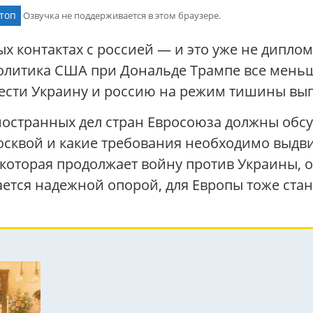
топ
Озвучка не поддерживается в этом браузере.
ых контактах с россией — и это уже не дипло
Политика США при Дональде Трампе все меньш
ести Украину и россию на режим тишины выгл
остранных дел стран Евросоюза должны обсуд
осквой и какие требования необходимо выдв
которая продолжает войну против Украины, оп
ется надежной опорой, для Европы тоже стано