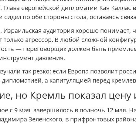
. Глава европейской дипломатии Кая Каллас 
 сидел по обе стороны стола, оставаясь свя
а. Израильская аудитория хорошо понимает, ч
т только агрессор. В любой сложной конфигу
ность — переговорщик должен быть приемлем
 инструмент давления.
вучали так резко: если Европа позволит росс
е дипломатией, а капитуляцией перед кремлев
ие, но Кремль показал цену
ое с 9 мая, завершилось в полночь 12 мая. 
адимира Зеленского, в прифронтовых района