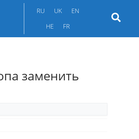
RU
UK
EN
HE
FR
опа заменить