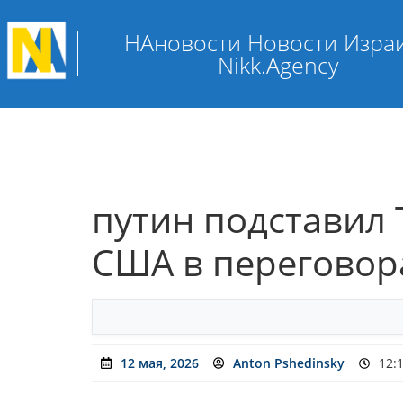
НАновости Новости Изра
Nikk.Agency
путин подставил 
США в переговора
12 мая, 2026
Anton Pshedinsky
12: