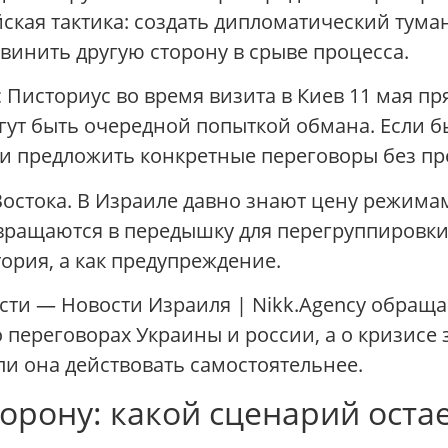
ская тактика: создать дипломатический туман
бвинить другую сторону в срыве процесса.
историус во время визита в Киев 11 мая пря
т быть очередной попыткой обмана. Если бы
ли предложить конкретные переговоры без п
Востока. В Израиле давно знают цену режима
евращаются в передышку для перегруппировки
тория, а как предупреждение.
ости — Новости Израиля | Nikk.Agency обращ
о переговорах Украины и россии, а о кризисе 
ли она действовать самостоятельнее.
торону: какой сценарий оста