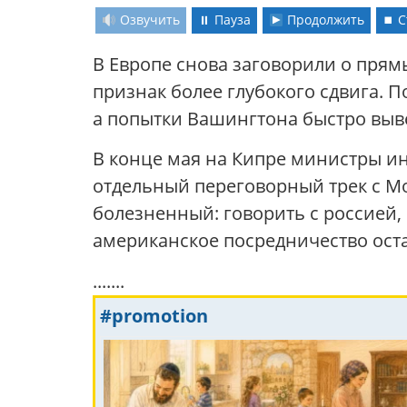
Озвучить
⏸ Пауза
Продолжить
⏹ С
В Европе снова заговорили о прям
признак более глубокого сдвига. 
а попытки Вашингтона быстро выв
В конце мая на Кипре министры ин
отдельный переговорный трек с М
болезненный: говорить с россией, 
американское посредничество оста
.......
#promotion