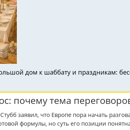
ольшой дом к шаббату и праздникам: бес
ос: почему тема переговоро
тубб заявил, что Европе пора начать разгова
отовой формулы, но суть его позиции понятн