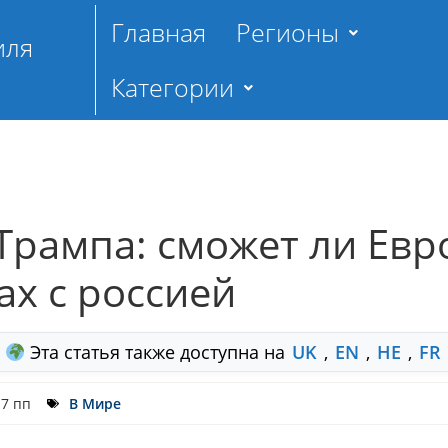
Главная
Регионы
иля
Категории
Трампа: сможет ли Евр
х с россией
Эта статья также доступна на
UK
,
EN
,
HE
,
FR
17 пп
В Мире