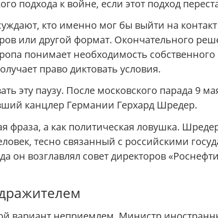
го подхода к войне, если этот подход перест
суждают, кто именно мог бы выйти на контакт
ров или другой формат. Окончательного реше
ропа понимает необходимость собственного к
олучает право диктовать условия.
ь эту паузу. После московского парада 9 мая 
вший канцлер Германии Герхард Шредер.
ая фраза, а как политическая ловушка. Шред
 человек, тесно связанный с российскими го
ода он возглавлял совет директоров «Роснефти
здражителем
акой вариант неприемлем. Министр иностранны