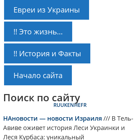
Евреи из Украины
!! Это жизнь…
!! История и Факты
Начало сайта
Поиск по сайту
RU
UK
EN
HE
FR
НАновости — новости Израиля
///
В Тель-
Авиве оживет история Леси Украинки и
Леся Курбаса: уникальный